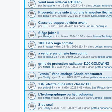
Vend mon side-car R1100RS
par
lachaume
»
lun. 2 déc. 2024 4:46
» dans
petites annonce
Propriétaire de side à fourche triangulée Hécha
par
Bara
»
dim. 29 sept. 2024 15:34
» dans
Discussion Ouve
Casse du support d'étrier avant.
par
JBT
»
dim. 9 juin 2024 8:06
» dans
Forum Technique
Siège joker II
par
Hemge
»
dim. 14 avr. 2024 13:00
» dans
Forum Techniq
1000 GTS mga comete
par
k_racter
»
dim. 18 févr. 2024 11:45
» dans
petites annonc
a vendre sur un site bien connu
par
le sideur 14
»
ven. 9 févr. 2024 16:08
» dans
petites ann
grille de protection radiateur 1100 GOLDWING
par
MINBILO
»
mar. 2 janv. 2024 19:34
» dans
petites annon
''vendu'' Vend attelage Choda crosstourer
par
Teddy
»
jeu. 7 déc. 2023 16:20
» dans
petites annonces 
1340 electra glide ultra classic HD
par
philou83
»
mer. 6 déc. 2023 6:43
» dans
Les Photos de v
L’hydrographique ou hydrodipping
par
chris5
»
sam. 14 oct. 2023 19:33
» dans
Compte Rendu d
Side seul
par
Teddy
»
sam. 7 oct. 2023 21:41
» dans
petites annonces 