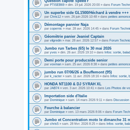
Question capote Speed'r
par
PTISEB69
»
dim. 19 juil. 2026 20:00
» dans
Forum Techn
Un superbe side GL1500/Héchard à vendre +++
par
Chris12
»
ven. 26 juin 2026 10:48
» dans
petites annonce
Démontage pannier Naja
par
copernic
»
mar. 28 avr. 2026 14:45
» dans
Forum Techni
Géomètrie panier Jeaniel Captain
par
vilgredin
»
mar. 28 avr. 2026 12:57
» dans
Forum Techni
Jumbo run Tarbes (65) le 30 mai 2026
par
yves
»
dim. 26 avr. 2026 19:10
» dans
Infos: sortie, bal
Demi porte pour producside senior
par
voxman
»
sam. 25 avr. 2026 8:38
» dans
petites annonce
jumbo run 07/06/26 a Bouffemont (95)
par
k_racter
»
sam. 11 avr. 2026 18:16
» dans
Infos: sortie,
HONDA NT1100 & DJ SYRAH XL
par
JAB74
»
ven. 3 avr. 2026 10:41
» dans
Les Photos de vo
Importation side d'Italie
par
Dominique
»
sam. 14 mars 2026 9:11
» dans
Discussion
Fourche à balancier
par
Dominique
»
ven. 13 mars 2026 8:06
» dans
Forum Tech
Jumbo et Concentration moto le dimanche 31 ma
par
chris5
»
sam. 28 févr. 2026 8:25
» dans
Infos: sortie, ba