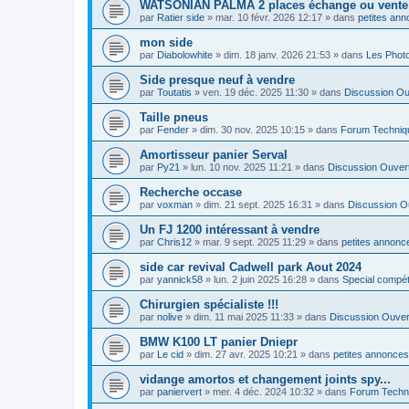
WATSONIAN PALMA 2 places échange ou vente
par
Ratier side
»
mar. 10 févr. 2026 12:17
» dans
petites ann
mon side
par
Diabolowhite
»
dim. 18 janv. 2026 21:53
» dans
Les Phot
Side presque neuf à vendre
par
Toutatis
»
ven. 19 déc. 2025 11:30
» dans
Discussion Ou
Taille pneus
par
Fender
»
dim. 30 nov. 2025 10:15
» dans
Forum Techniq
Amortisseur panier Serval
par
Py21
»
lun. 10 nov. 2025 11:21
» dans
Discussion Ouver
Recherche occase
par
voxman
»
dim. 21 sept. 2025 16:31
» dans
Discussion O
Un FJ 1200 intéressant à vendre
par
Chris12
»
mar. 9 sept. 2025 11:29
» dans
petites annonce
side car revival Cadwell park Aout 2024
par
yannick58
»
lun. 2 juin 2025 16:28
» dans
Special compé
Chirurgien spécialiste !!!
par
nolive
»
dim. 11 mai 2025 11:33
» dans
Discussion Ouver
BMW K100 LT panier Dniepr
par
Le cid
»
dim. 27 avr. 2025 10:21
» dans
petites annonces
vidange amortos et changement joints spy...
par
paniervert
»
mer. 4 déc. 2024 10:32
» dans
Forum Techn