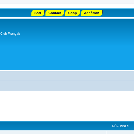
Sccf
Contact
Coop
Adhésion
 Club Français
RÉPONSES