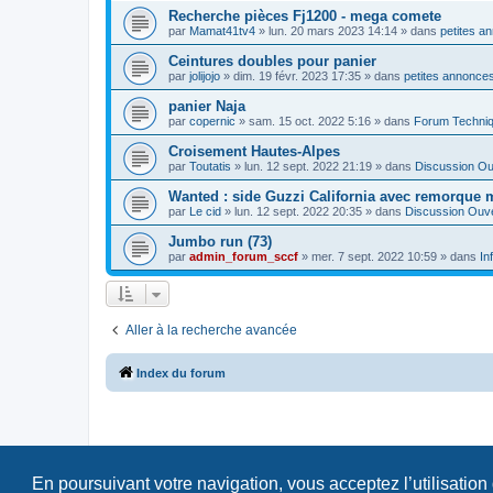
Recherche pièces Fj1200 - mega comete
par
Mamat41tv4
»
lun. 20 mars 2023 14:14
» dans
petites a
Ceintures doubles pour panier
par
jolijojo
»
dim. 19 févr. 2023 17:35
» dans
petites annonces
panier Naja
par
copernic
»
sam. 15 oct. 2022 5:16
» dans
Forum Techni
Croisement Hautes-Alpes
par
Toutatis
»
lun. 12 sept. 2022 21:19
» dans
Discussion Ou
Wanted : side Guzzi California avec remorque 
par
Le cid
»
lun. 12 sept. 2022 20:35
» dans
Discussion Ouv
Jumbo run (73)
par
admin_forum_sccf
»
mer. 7 sept. 2022 10:59
» dans
In
Aller à la recherche avancée
Index du forum
En poursuivant votre navigation, vous acceptez l’utilisation