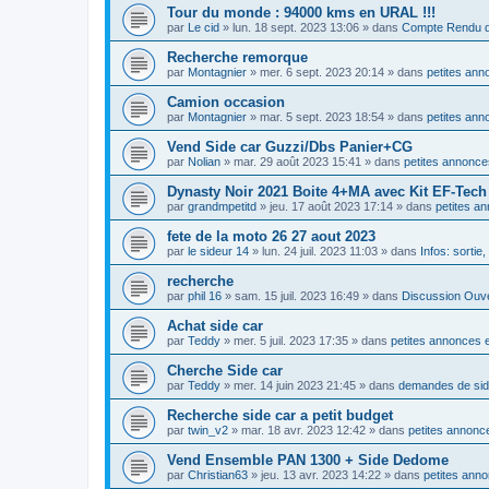
Tour du monde : 94000 kms en URAL !!!
par
Le cid
»
lun. 18 sept. 2023 13:06
» dans
Compte Rendu d
Recherche remorque
par
Montagnier
»
mer. 6 sept. 2023 20:14
» dans
petites ann
Camion occasion
par
Montagnier
»
mar. 5 sept. 2023 18:54
» dans
petites ann
Vend Side car Guzzi/Dbs Panier+CG
par
Nolian
»
mar. 29 août 2023 15:41
» dans
petites annonce
Dynasty Noir 2021 Boite 4+MA avec Kit EF-Tec
par
grandmpetitd
»
jeu. 17 août 2023 17:14
» dans
petites a
fete de la moto 26 27 aout 2023
par
le sideur 14
»
lun. 24 juil. 2023 11:03
» dans
Infos: sortie
recherche
par
phil 16
»
sam. 15 juil. 2023 16:49
» dans
Discussion Ouv
Achat side car
par
Teddy
»
mer. 5 juil. 2023 17:35
» dans
petites annonces e
Cherche Side car
par
Teddy
»
mer. 14 juin 2023 21:45
» dans
demandes de si
Recherche side car a petit budget
par
twin_v2
»
mar. 18 avr. 2023 12:42
» dans
petites annonce
Vend Ensemble PAN 1300 + Side Dedome
par
Christian63
»
jeu. 13 avr. 2023 14:22
» dans
petites anno