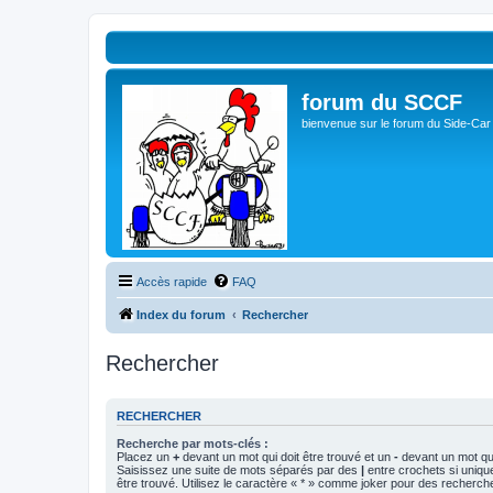
forum du SCCF
bienvenue sur le forum du Side-Car
Accès rapide
FAQ
Index du forum
Rechercher
Rechercher
RECHERCHER
Recherche par mots-clés :
Placez un
+
devant un mot qui doit être trouvé et un
-
devant un mot qui
Saisissez une suite de mots séparés par des
|
entre crochets si uniqu
être trouvé. Utilisez le caractère « * » comme joker pour des recherche