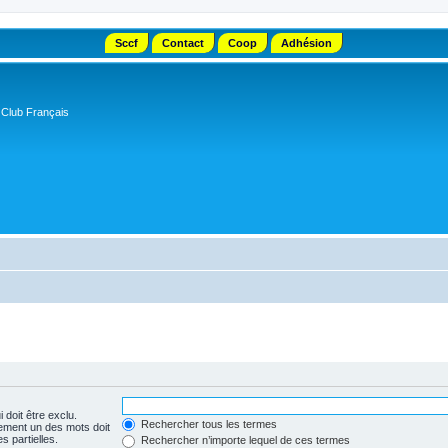
Sccf
Contact
Coop
Adhésion
 Club Français
 doit être exclu.
Rechercher tous les termes
ement un des mots doit
s partielles.
Rechercher n’importe lequel de ces termes