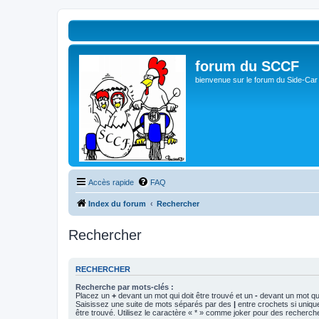
forum du SCCF
bienvenue sur le forum du Side-Car
Accès rapide
FAQ
Index du forum
Rechercher
Rechercher
RECHERCHER
Recherche par mots-clés :
Placez un
+
devant un mot qui doit être trouvé et un
-
devant un mot qui
Saisissez une suite de mots séparés par des
|
entre crochets si uniqu
être trouvé. Utilisez le caractère « * » comme joker pour des recherche