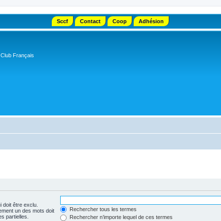
Sccf
Contact
Coop
Adhésion
 Club Français
 doit être exclu.
Rechercher tous les termes
ement un des mots doit
s partielles.
Rechercher n’importe lequel de ces termes