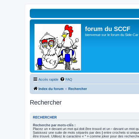
forum du SCCF
bienvenue sur le forum du Side-Car
Accès rapide
FAQ
Index du forum
Rechercher
Rechercher
RECHERCHER
Recherche par mots-clés :
Placez un
+
devant un mot qui doit être trouvé et un
-
devant un mot qui
Saisissez une suite de mots séparés par des
|
entre crochets si uniqu
être trouvé. Utilisez le caractère « * » comme joker pour des recherche