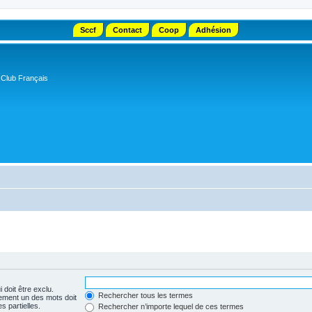
Sccf
Contact
Coop
Adhésion
 Club Français
 doit être exclu.
Rechercher tous les termes
ement un des mots doit
s partielles.
Rechercher n’importe lequel de ces termes