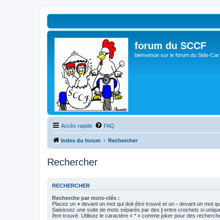
forum du SCCF
bienvenue sur le forum du Side-Car
Accès rapide
FAQ
Index du forum
Rechercher
Rechercher
RECHERCHER
Recherche par mots-clés :
Placez un
+
devant un mot qui doit être trouvé et un
-
devant un mot qui
Saisissez une suite de mots séparés par des
|
entre crochets si uniqu
être trouvé. Utilisez le caractère « * » comme joker pour des recherche