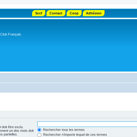
Sccf
Contact
Coop
Adhésion
 Club Français
 doit être exclu.
Rechercher tous les termes
ement un des mots doit
s partielles.
Rechercher n’importe lequel de ces termes