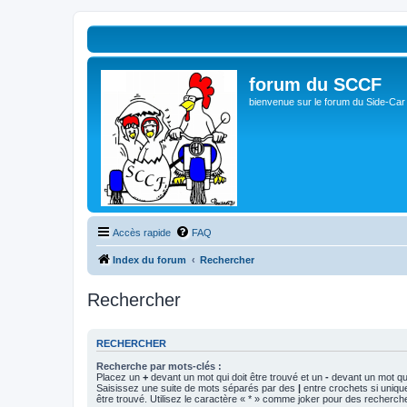
forum du SCCF
bienvenue sur le forum du Side-Car
Accès rapide
FAQ
Index du forum
Rechercher
Rechercher
RECHERCHER
Recherche par mots-clés :
Placez un
+
devant un mot qui doit être trouvé et un
-
devant un mot qui
Saisissez une suite de mots séparés par des
|
entre crochets si uniqu
être trouvé. Utilisez le caractère « * » comme joker pour des recherche