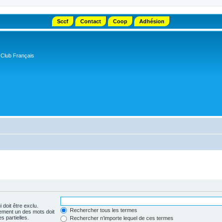
Sccf
Contact
Coop
Adhésion
 Club Français
 doit être exclu.
Rechercher tous les termes
ement un des mots doit
s partielles.
Rechercher n’importe lequel de ces termes