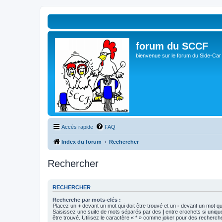
forum du SCCF
bienvenue sur le forum du Side-Car
Accès rapide
FAQ
Index du forum
Rechercher
Rechercher
RECHERCHER
Recherche par mots-clés :
Placez un
+
devant un mot qui doit être trouvé et un
-
devant un mot qui
Saisissez une suite de mots séparés par des
|
entre crochets si uniqu
être trouvé. Utilisez le caractère « * » comme joker pour des recherche