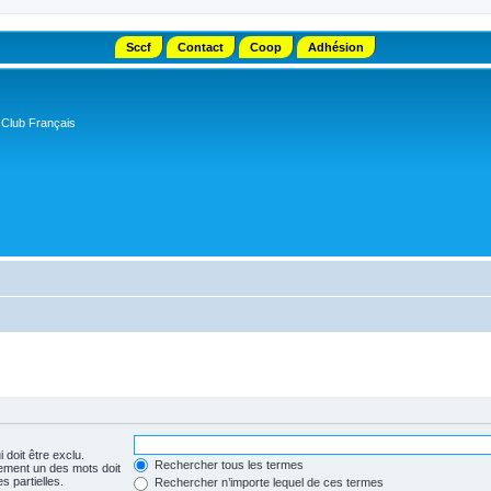
Sccf
Contact
Coop
Adhésion
 Club Français
 doit être exclu.
Rechercher tous les termes
ement un des mots doit
s partielles.
Rechercher n’importe lequel de ces termes