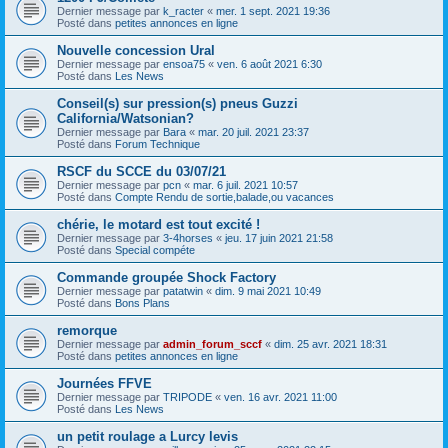
Dernier message par
k_racter
«
mer. 1 sept. 2021 19:36
Posté dans
petites annonces en ligne
Nouvelle concession Ural
Dernier message par
ensoa75
«
ven. 6 août 2021 6:30
Posté dans
Les News
Conseil(s) sur pression(s) pneus Guzzi
California/Watsonian?
Dernier message par
Bara
«
mar. 20 juil. 2021 23:37
Posté dans
Forum Technique
RSCF du SCCE du 03/07/21
Dernier message par
pcn
«
mar. 6 juil. 2021 10:57
Posté dans
Compte Rendu de sortie,balade,ou vacances
chérie, le motard est tout excité !
Dernier message par
3-4horses
«
jeu. 17 juin 2021 21:58
Posté dans
Special compéte
Commande groupée Shock Factory
Dernier message par
patatwin
«
dim. 9 mai 2021 10:49
Posté dans
Bons Plans
remorque
Dernier message par
admin_forum_sccf
«
dim. 25 avr. 2021 18:31
Posté dans
petites annonces en ligne
Journées FFVE
Dernier message par
TRIPODE
«
ven. 16 avr. 2021 11:00
Posté dans
Les News
un petit roulage a Lurcy levis