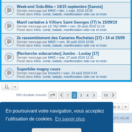
Week-end Side-Bike • 14/15 septembre [Savoie]
Dernier message par
MIKE
«
dim. 1 sept. 2019 10:28
Posté dans
Infos: sortie, balade, manifestation side-car et moto
Manif caritative à Villiers Saint Georges (77) le 15/09/19
Dernier message par
LE TAZ MAN
«
ven. 30 août 2019 12:19
Posté dans
Infos: sortie, balade, manifestation side-car et moto
2e rassemblement des Canaries Rochelais [17] • 14 et 15/09
Dernier message par
MIKE
«
ven. 30 août 2019 10:59
Posté dans
Infos: sortie, balade, manifestation side-car et moto
[Recherche sidecaristes] Jumbo - Loulay [17]
Dernier message par
MIKE
«
mar. 27 août 2019 12:31
Posté dans
Infos: sortie, balade, manifestation side-car et moto
Superbike magny cours
Dernier message par
Denis03
«
sam. 24 août 2019 0:43
Posté dans
Infos: sortie, balade, manifestation side-car et moto
Page
2
sur
19
1
2
3
4
5
19
Précédente
Suivant
930 résultats trouvés
…
Aller à
En poursuivant votre navigation, vous acceptez
Index du forum
Heures au format
UTC+01:00
l’utilisation de cookies.
En savoir plus
Développé par
phpBB
® Forum Software © phpBB Limited