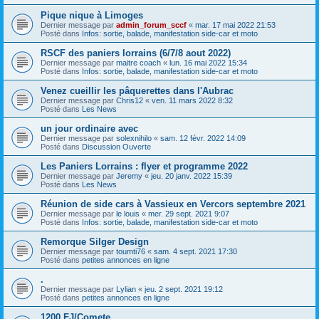
Pique nique à Limoges
Dernier message par
admin_forum_sccf
«
mar. 17 mai 2022 21:53
Posté dans
Infos: sortie, balade, manifestation side-car et moto
RSCF des paniers lorrains (6/7/8 aout 2022)
Dernier message par
maitre coach
«
lun. 16 mai 2022 15:34
Posté dans
Infos: sortie, balade, manifestation side-car et moto
Venez cueillir les pâquerettes dans l'Aubrac
Dernier message par
Chris12
«
ven. 11 mars 2022 8:32
Posté dans
Les News
un jour ordinaire avec
Dernier message par
solexnihilo
«
sam. 12 févr. 2022 14:09
Posté dans
Discussion Ouverte
Les Paniers Lorrains : flyer et programme 2022
Dernier message par
Jeremy
«
jeu. 20 janv. 2022 15:39
Posté dans
Les News
Réunion de side cars à Vassieux en Vercors septembre 2021
Dernier message par
le louis
«
mer. 29 sept. 2021 9:07
Posté dans
Infos: sortie, balade, manifestation side-car et moto
Remorque Silger Design
Dernier message par
toumti76
«
sam. 4 sept. 2021 17:30
Posté dans
petites annonces en ligne
.
Dernier message par
Lylian
«
jeu. 2 sept. 2021 19:12
Posté dans
petites annonces en ligne
1200 FJ/Comete