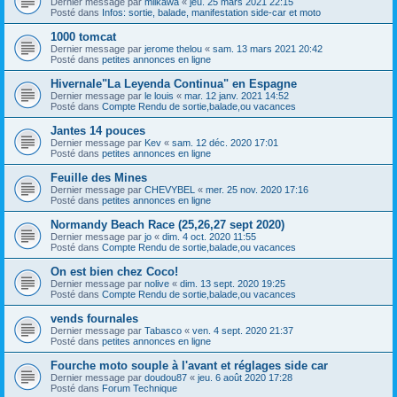
Dernier message par
milkawa
«
jeu. 25 mars 2021 22:15
Posté dans
Infos: sortie, balade, manifestation side-car et moto
1000 tomcat
Dernier message par
jerome thelou
«
sam. 13 mars 2021 20:42
Posté dans
petites annonces en ligne
Hivernale"La Leyenda Continua" en Espagne
Dernier message par
le louis
«
mar. 12 janv. 2021 14:52
Posté dans
Compte Rendu de sortie,balade,ou vacances
Jantes 14 pouces
Dernier message par
Kev
«
sam. 12 déc. 2020 17:01
Posté dans
petites annonces en ligne
Feuille des Mines
Dernier message par
CHEVYBEL
«
mer. 25 nov. 2020 17:16
Posté dans
petites annonces en ligne
Normandy Beach Race (25,26,27 sept 2020)
Dernier message par
jo
«
dim. 4 oct. 2020 11:55
Posté dans
Compte Rendu de sortie,balade,ou vacances
On est bien chez Coco!
Dernier message par
nolive
«
dim. 13 sept. 2020 19:25
Posté dans
Compte Rendu de sortie,balade,ou vacances
vends fournales
Dernier message par
Tabasco
«
ven. 4 sept. 2020 21:37
Posté dans
petites annonces en ligne
Fourche moto souple à l'avant et réglages side car
Dernier message par
doudou87
«
jeu. 6 août 2020 17:28
Posté dans
Forum Technique