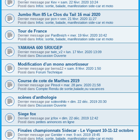
Dernier message par
Kev
«
sam. 22 févr. 2020 10:24
Posté dans
Infos: sortie, balade, manifestation side-car et moto
Jumbo Run 85 Le Clos du Tail 16 mai 2020
Dernier message par
pcn
«
ven. 21 févr. 2020 11:27
Posté dans
Infos: sortie, balade, manifestation side-car et moto
Tour de France
Dernier message par
PanBreizh
«
mer. 19 févr. 2020 10:42
Posté dans
Infos: sortie, balade, manifestation side-car et moto
YAMAHA 600 SRX/GEP
Dernier message par
twin_v2
«
lun. 17 févr. 2020 13:09
Posté dans
Discussion Ouverte
Modification d'un mono amortisseur
Dernier message par
berna12
«
sam. 8 févr. 2020 1:50
Posté dans
Forum Technique
Course de cote de Marlhes 2019
Dernier message par
Pinsol
«
mar. 28 janv. 2020 21:58
Posté dans
Compte Rendu de sortie,balade,ou vacances
scènes d'anthologie
Dernier message par
solexnihilo
«
dim. 22 déc. 2019 20:30
Posté dans
Discussion Ouverte
Siege fox
Dernier message par
jcfox
«
dim. 22 déc. 2019 12:42
Posté dans
petites annonces en ligne
Finales championnats Sidecar - Le Vigeant 10-11-12 octobre
Dernier message par
Gerider
«
mer. 9 oct. 2019 19:45
Posté dans
Infos: sortie, balade, manifestation side-car et moto