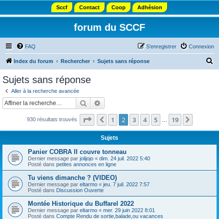
Sccf
Contact
Coop
Adhésion
forum du SCCF
FAQ
S’enregistrer
Connexion
R
Index du forum
Rechercher
Sujets sans réponse
e
Sujets sans réponse
c
Aller à la recherche avancée
h
Rechercher
Recherche avancée
e
Page
2
sur
19
1
2
3
4
5
19
Précédente
Suivant
930 résultats trouvés
r
…
c
Sujets
h
Panier COBRA II couvre tonneau
e
Dernier message par
jolijojo
«
dim. 24 juil. 2022 5:40
Posté dans
petites annonces en ligne
r
Tu viens dimanche ? (VIDEO)
Dernier message par
eltarmo
«
jeu. 7 juil. 2022 7:57
Posté dans
Discussion Ouverte
Montée Historique du Buffarel 2022
Dernier message par
eltarmo
«
mer. 29 juin 2022 8:01
Posté dans
Compte Rendu de sortie,balade,ou vacances