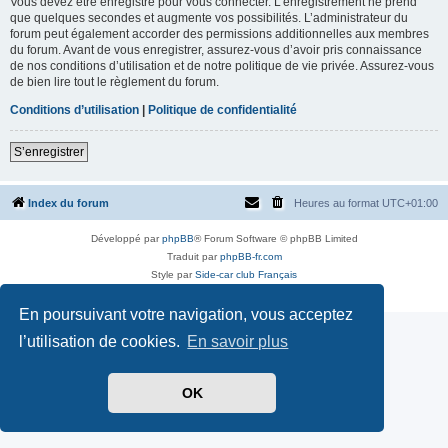
Vous devez être enregistré pour vous connecter. L’enregistrement ne prend
que quelques secondes et augmente vos possibilités. L’administrateur du
forum peut également accorder des permissions additionnelles aux membres
du forum. Avant de vous enregistrer, assurez-vous d’avoir pris connaissance
de nos conditions d’utilisation et de notre politique de vie privée. Assurez-vous
de bien lire tout le règlement du forum.
Conditions d’utilisation
|
Politique de confidentialité
S’enregistrer
Index du forum
Heures au format
UTC+01:00
Développé par
phpBB
® Forum Software © phpBB Limited
Traduit par
phpBB-fr.com
Style par
Side-car club Français
Confidentialité
|
Conditions
En poursuivant votre navigation, vous acceptez
l’utilisation de cookies.
En savoir plus
OK