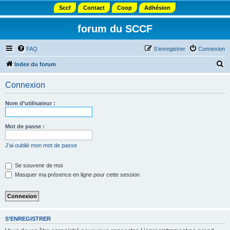
Sccf
Contact
Coop
Adhésion
forum du SCCF
FAQ
S’enregistrer
Connexion
R
Index du forum
e
Connexion
c
h
Nom d’utilisateur :
e
r
Mot de passe :
c
J’ai oublié mon mot de passe
h
e
Se souvenir de moi
Masquer ma présence en ligne pour cette session
r
S’ENREGISTRER