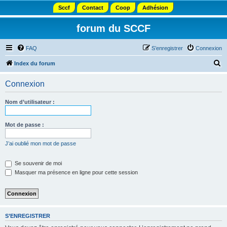
Sccf
Contact
Coop
Adhésion
forum du SCCF
FAQ
S’enregistrer
Connexion
R
Index du forum
e
Connexion
c
h
Nom d’utilisateur :
e
r
Mot de passe :
c
J’ai oublié mon mot de passe
h
e
Se souvenir de moi
Masquer ma présence en ligne pour cette session
r
S’ENREGISTRER