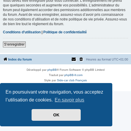
Vous devez être enregistré pour vous connecter. L’enregistrement ne prend
que quelques secondes et augmente vos possibilités. L’administrateur du
forum peut également accorder des permissions additionnelles aux membres
du forum. Avant de vous enregistrer, assurez-vous d’avoir pris connaissance
de nos conditions d’utilisation et de notre politique de vie privée. Assurez-vous
de bien lire tout le règlement du forum.
Conditions d’utilisation
|
Politique de confidentialité
S’enregistrer
Index du forum
Heures au format
UTC+01:00
Développé par
phpBB
® Forum Software © phpBB Limited
Traduit par
phpBB-fr.com
Style par
Side-car club Français
Confidentialité
|
Conditions
En poursuivant votre navigation, vous acceptez
l’utilisation de cookies.
En savoir plus
OK