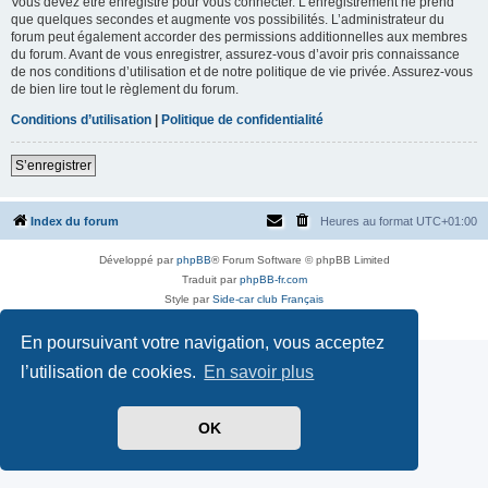
Vous devez être enregistré pour vous connecter. L’enregistrement ne prend
que quelques secondes et augmente vos possibilités. L’administrateur du
forum peut également accorder des permissions additionnelles aux membres
du forum. Avant de vous enregistrer, assurez-vous d’avoir pris connaissance
de nos conditions d’utilisation et de notre politique de vie privée. Assurez-vous
de bien lire tout le règlement du forum.
Conditions d’utilisation
|
Politique de confidentialité
S’enregistrer
Index du forum
Heures au format
UTC+01:00
Développé par
phpBB
® Forum Software © phpBB Limited
Traduit par
phpBB-fr.com
Style par
Side-car club Français
Confidentialité
|
Conditions
En poursuivant votre navigation, vous acceptez
l’utilisation de cookies.
En savoir plus
OK