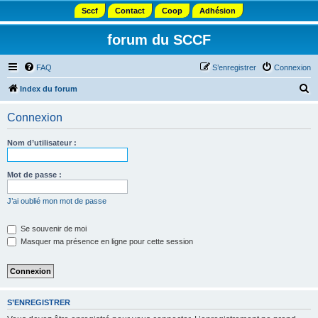
Sccf
Contact
Coop
Adhésion
forum du SCCF
FAQ
S’enregistrer
Connexion
R
Index du forum
e
Connexion
c
h
Nom d’utilisateur :
e
r
Mot de passe :
c
J’ai oublié mon mot de passe
h
e
Se souvenir de moi
Masquer ma présence en ligne pour cette session
r
S’ENREGISTRER