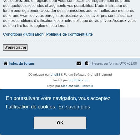
Vous devez être enregistré pour vous connecter. L’enregistrement ne prend
que quelques secondes et augmente vos possibilités. L’administrateur du
forum peut également accorder des permissions additionnelles aux membres
du forum. Avant de vous enregistrer, assurez-vous d’avoir pris connaissance
de nos conditions d’utilisation et de notre politique de vie privée. Assurez-vous
de bien lire tout le règlement du forum.
Conditions d’utilisation
|
Politique de confidentialité
S’enregistrer
Index du forum
Heures au format
UTC+01:00
Développé par
phpBB
® Forum Software © phpBB Limited
Traduit par
phpBB-fr.com
Style par
Side-car club Français
Confidentialité
|
Conditions
En poursuivant votre navigation, vous acceptez
l’utilisation de cookies.
En savoir plus
OK