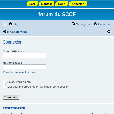
Sccf
Contact
Coop
Adhésion
forum du SCCF
FAQ
S’enregistrer
Connexion
R
Index du forum
e
Connexion
c
h
Nom d’utilisateur :
e
r
Mot de passe :
c
J’ai oublié mon mot de passe
h
e
Se souvenir de moi
Masquer ma présence en ligne pour cette session
r
S’ENREGISTRER