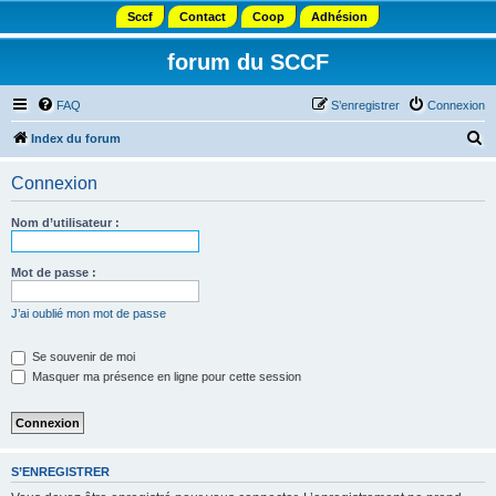
Sccf
Contact
Coop
Adhésion
forum du SCCF
FAQ
S’enregistrer
Connexion
R
Index du forum
e
Connexion
c
h
Nom d’utilisateur :
e
r
Mot de passe :
c
J’ai oublié mon mot de passe
h
e
Se souvenir de moi
Masquer ma présence en ligne pour cette session
r
S’ENREGISTRER