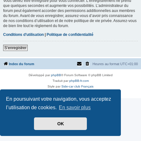
Vous devez être enregistré pour vous connecter. L’enregistrement ne prend
que quelques secondes et augmente vos possibilités. L’administrateur du
forum peut également accorder des permissions additionnelles aux membres
du forum. Avant de vous enregistrer, assurez-vous d’avoir pris connaissance
de nos conditions d’utilisation et de notre politique de vie privée. Assurez-vous
de bien lire tout le règlement du forum.
Conditions d’utilisation
|
Politique de confidentialité
S’enregistrer
Index du forum
Heures au format
UTC+01:00
Développé par
phpBB
® Forum Software © phpBB Limited
Traduit par
phpBB-fr.com
Style par
Side-car club Français
Confidentialité
|
Conditions
En poursuivant votre navigation, vous acceptez
l’utilisation de cookies.
En savoir plus
OK