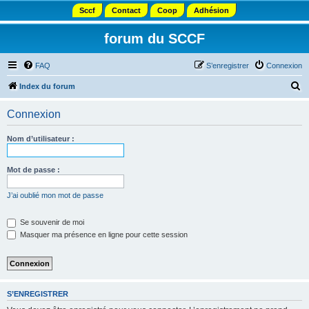
Sccf
Contact
Coop
Adhésion
forum du SCCF
FAQ
S’enregistrer
Connexion
R
Index du forum
e
Connexion
c
h
Nom d’utilisateur :
e
r
Mot de passe :
c
J’ai oublié mon mot de passe
h
e
Se souvenir de moi
Masquer ma présence en ligne pour cette session
r
S’ENREGISTRER