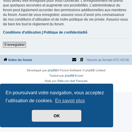
Vous devez être enregistré pour vous connecter. L’enregistrement ne prend
que quelques secondes et augmente vos possibilités. L’administrateur du
forum peut également accorder des permissions additionnelles aux membres
du forum. Avant de vous enregistrer, assurez-vous d’avoir pris connaissance
de nos conditions d’utilisation et de notre politique de vie privée. Assurez-vous
de bien lire tout le règlement du forum.
Conditions d’utilisation
|
Politique de confidentialité
S’enregistrer
Index du forum
Heures au format
UTC+01:00
Développé par
phpBB
® Forum Software © phpBB Limited
Traduit par
phpBB-fr.com
Style par
Side-car club Français
Confidentialité
|
Conditions
En poursuivant votre navigation, vous acceptez
l’utilisation de cookies.
En savoir plus
OK