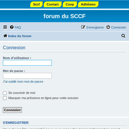
Sccf
Contact
Coop
Adhésion
forum du SCCF
FAQ
S’enregistrer
Connexion
R
Index du forum
e
Connexion
c
h
Nom d’utilisateur :
e
r
Mot de passe :
c
J’ai oublié mon mot de passe
h
e
Se souvenir de moi
Masquer ma présence en ligne pour cette session
r
S’ENREGISTRER