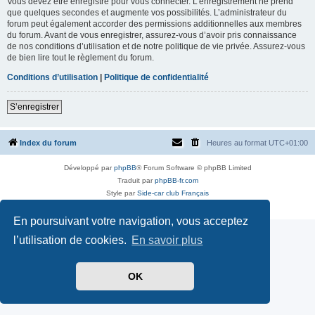
Vous devez être enregistré pour vous connecter. L’enregistrement ne prend
que quelques secondes et augmente vos possibilités. L’administrateur du
forum peut également accorder des permissions additionnelles aux membres
du forum. Avant de vous enregistrer, assurez-vous d’avoir pris connaissance
de nos conditions d’utilisation et de notre politique de vie privée. Assurez-vous
de bien lire tout le règlement du forum.
Conditions d’utilisation
|
Politique de confidentialité
S’enregistrer
Index du forum
Heures au format
UTC+01:00
Développé par
phpBB
® Forum Software © phpBB Limited
Traduit par
phpBB-fr.com
Style par
Side-car club Français
Confidentialité
|
Conditions
En poursuivant votre navigation, vous acceptez
l’utilisation de cookies.
En savoir plus
OK