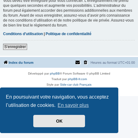
Vous devez être enregistré pour vous connecter. L’enregistrement ne prend
que quelques secondes et augmente vos possibilités. L’administrateur du
forum peut également accorder des permissions additionnelles aux membres
du forum. Avant de vous enregistrer, assurez-vous d’avoir pris connaissance
de nos conditions d’utilisation et de notre politique de vie privée. Assurez-vous
de bien lire tout le règlement du forum.
Conditions d’utilisation
|
Politique de confidentialité
S’enregistrer
Index du forum
Heures au format
UTC+01:00
Développé par
phpBB
® Forum Software © phpBB Limited
Traduit par
phpBB-fr.com
Style par
Side-car club Français
Confidentialité
|
Conditions
En poursuivant votre navigation, vous acceptez
l’utilisation de cookies.
En savoir plus
OK