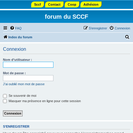
Sccf
Contact
Coop
Adhésion
forum du SCCF
FAQ
S’enregistrer
Connexion
R
Index du forum
e
Connexion
c
h
Nom d’utilisateur :
e
r
Mot de passe :
c
J’ai oublié mon mot de passe
h
e
Se souvenir de moi
Masquer ma présence en ligne pour cette session
r
S’ENREGISTRER