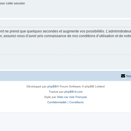
our cette session
ment ne prend que quelques secondes et augmente vos possibilités. L’administrate
 assurez-vous d’avoir pris connaissance de nos conditions d’utilisation et de notre 
Nou
Développé par
phpBB
® Forum Software © phpBB Limited
Traduit par
phpBB-fr.com
Style par
Side-car club Français
Confidentialité
|
Conditions