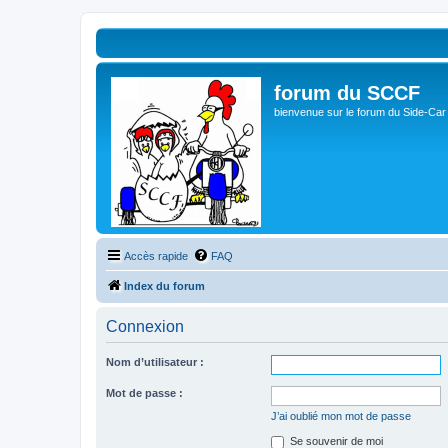
forum du SCCF
bienvenue sur le forum du Side-Car
Accès rapide
FAQ
Index du forum
Connexion
Nom d’utilisateur :
Mot de passe :
J’ai oublié mon mot de passe
Se souvenir de moi