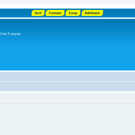
Sccf
Contact
Coop
Adhésion
 Club Français