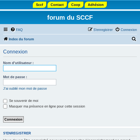
Sccf
Contact
Coop
Adhésion
forum du SCCF
FAQ
S’enregistrer
Connexion
R
Index du forum
e
Connexion
c
h
Nom d’utilisateur :
e
r
Mot de passe :
c
J’ai oublié mon mot de passe
h
e
Se souvenir de moi
Masquer ma présence en ligne pour cette session
r
S’ENREGISTRER