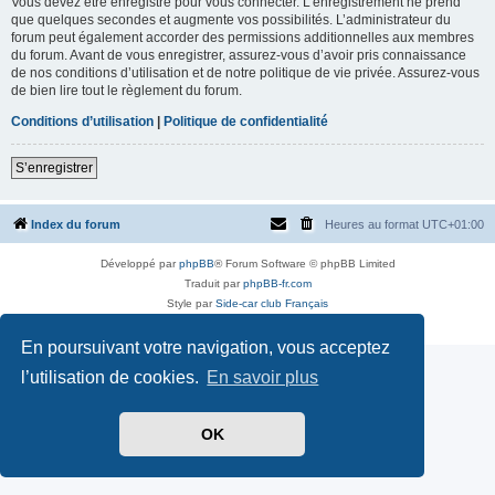
Vous devez être enregistré pour vous connecter. L’enregistrement ne prend
que quelques secondes et augmente vos possibilités. L’administrateur du
forum peut également accorder des permissions additionnelles aux membres
du forum. Avant de vous enregistrer, assurez-vous d’avoir pris connaissance
de nos conditions d’utilisation et de notre politique de vie privée. Assurez-vous
de bien lire tout le règlement du forum.
Conditions d’utilisation
|
Politique de confidentialité
S’enregistrer
Index du forum
Heures au format
UTC+01:00
Développé par
phpBB
® Forum Software © phpBB Limited
Traduit par
phpBB-fr.com
Style par
Side-car club Français
Confidentialité
|
Conditions
En poursuivant votre navigation, vous acceptez
l’utilisation de cookies.
En savoir plus
OK