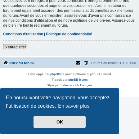
Vous devez être enregistré pour vous connecter. L’enregistrement ne prend
que quelques secondes et augmente vos possibilités. L’administrateur du
forum peut également accorder des permissions additionnelles aux membres
du forum. Avant de vous enregistrer, assurez-vous d’avoir pris connaissance
de nos conditions d’utilisation et de notre politique de vie privée. Assurez-vous
de bien lire tout le règlement du forum.
Conditions d’utilisation
|
Politique de confidentialité
S’enregistrer
Index du forum
Heures au format
UTC+01:00
Développé par
phpBB
® Forum Software © phpBB Limited
Traduit par
phpBB-fr.com
Style par
Side-car club Français
Confidentialité
|
Conditions
En poursuivant votre navigation, vous acceptez
l’utilisation de cookies.
En savoir plus
OK