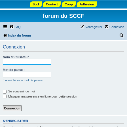
Sccf
Contact
Coop
Adhésion
forum du SCCF
FAQ
S’enregistrer
Connexion
R
Index du forum
e
Connexion
c
h
Nom d’utilisateur :
e
r
Mot de passe :
c
J’ai oublié mon mot de passe
h
e
Se souvenir de moi
Masquer ma présence en ligne pour cette session
r
S’ENREGISTRER