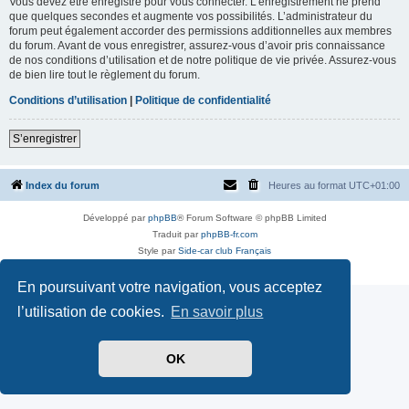
Vous devez être enregistré pour vous connecter. L’enregistrement ne prend
que quelques secondes et augmente vos possibilités. L’administrateur du
forum peut également accorder des permissions additionnelles aux membres
du forum. Avant de vous enregistrer, assurez-vous d’avoir pris connaissance
de nos conditions d’utilisation et de notre politique de vie privée. Assurez-vous
de bien lire tout le règlement du forum.
Conditions d’utilisation
|
Politique de confidentialité
S’enregistrer
Index du forum
Heures au format
UTC+01:00
Développé par
phpBB
® Forum Software © phpBB Limited
Traduit par
phpBB-fr.com
Style par
Side-car club Français
Confidentialité
|
Conditions
En poursuivant votre navigation, vous acceptez
l’utilisation de cookies.
En savoir plus
OK