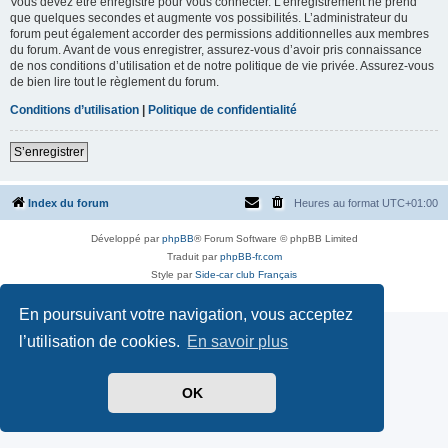
Vous devez être enregistré pour vous connecter. L’enregistrement ne prend
que quelques secondes et augmente vos possibilités. L’administrateur du
forum peut également accorder des permissions additionnelles aux membres
du forum. Avant de vous enregistrer, assurez-vous d’avoir pris connaissance
de nos conditions d’utilisation et de notre politique de vie privée. Assurez-vous
de bien lire tout le règlement du forum.
Conditions d’utilisation
|
Politique de confidentialité
S’enregistrer
Index du forum
Heures au format
UTC+01:00
Développé par
phpBB
® Forum Software © phpBB Limited
Traduit par
phpBB-fr.com
Style par
Side-car club Français
Confidentialité
|
Conditions
En poursuivant votre navigation, vous acceptez
l’utilisation de cookies.
En savoir plus
OK