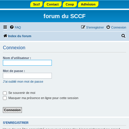
Sccf
Contact
Coop
Adhésion
forum du SCCF
FAQ
S’enregistrer
Connexion
R
Index du forum
e
Connexion
c
h
Nom d’utilisateur :
e
r
Mot de passe :
c
J’ai oublié mon mot de passe
h
e
Se souvenir de moi
Masquer ma présence en ligne pour cette session
r
S’ENREGISTRER