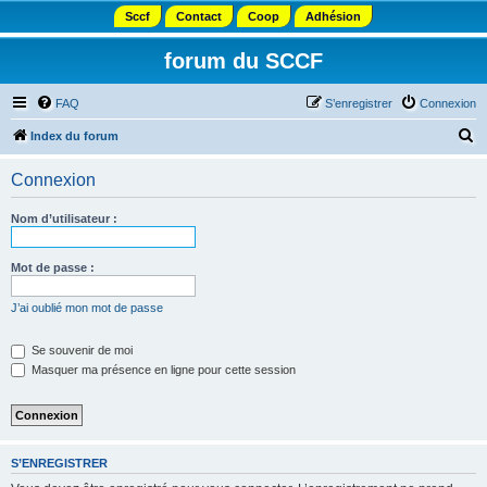
Sccf
Contact
Coop
Adhésion
forum du SCCF
FAQ
S’enregistrer
Connexion
R
Index du forum
e
Connexion
c
h
Nom d’utilisateur :
e
r
Mot de passe :
c
J’ai oublié mon mot de passe
h
e
Se souvenir de moi
Masquer ma présence en ligne pour cette session
r
S’ENREGISTRER