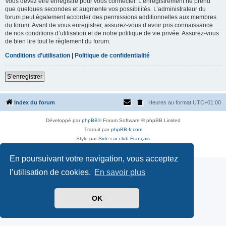
Vous devez être enregistré pour vous connecter. L’enregistrement ne prend
que quelques secondes et augmente vos possibilités. L’administrateur du
forum peut également accorder des permissions additionnelles aux membres
du forum. Avant de vous enregistrer, assurez-vous d’avoir pris connaissance
de nos conditions d’utilisation et de notre politique de vie privée. Assurez-vous
de bien lire tout le règlement du forum.
Conditions d’utilisation
|
Politique de confidentialité
S’enregistrer
Index du forum
Heures au format
UTC+01:00
Développé par
phpBB
® Forum Software © phpBB Limited
Traduit par
phpBB-fr.com
Style par
Side-car club Français
Confidentialité
|
Conditions
En poursuivant votre navigation, vous acceptez
l’utilisation de cookies.
En savoir plus
OK