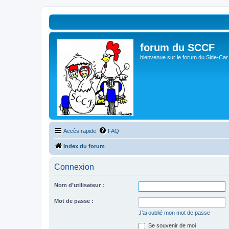
forum du SCCF
bienvenue sur le forum du Side-Car
Accès rapide
FAQ
Index du forum
Connexion
Nom d’utilisateur :
Mot de passe :
J’ai oublié mon mot de passe
Se souvenir de moi