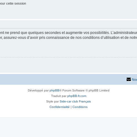
our cette session
ment ne prend que quelques secondes et augmente vos possibilités. L’administrate
 assurez-vous d’avoir pris connaissance de nos conditions d’utilisation et de notre 
Nou
Développé par
phpBB
® Forum Software © phpBB Limited
Traduit par
phpBB-fr.com
Style par
Side-car club Français
Confidentialité
|
Conditions