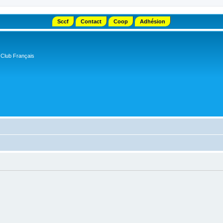
Sccf
Contact
Coop
Adhésion
 Club Français