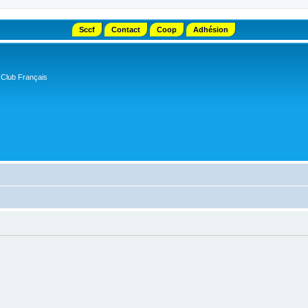
Sccf
Contact
Coop
Adhésion
 Club Français