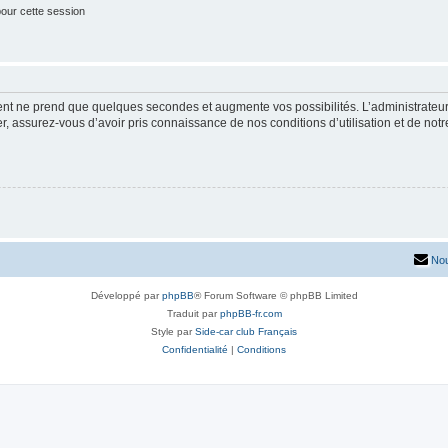
our cette session
ment ne prend que quelques secondes et augmente vos possibilités. L’administrate
 assurez-vous d’avoir pris connaissance de nos conditions d’utilisation et de notre 
Nou
Développé par
phpBB
® Forum Software © phpBB Limited
Traduit par
phpBB-fr.com
Style par
Side-car club Français
Confidentialité
|
Conditions