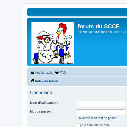
forum du SCCF
bienvenue sur le forum du Side-Car
Accès rapide
FAQ
Index du forum
Connexion
Nom d’utilisateur :
Mot de passe :
J’ai oublié mon mot de passe
Se souvenir de moi