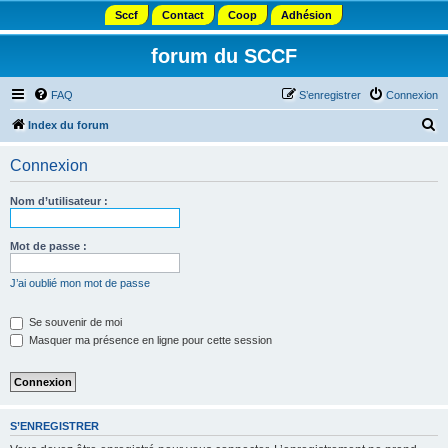
Sccf
Contact
Coop
Adhésion
forum du SCCF
FAQ
S’enregistrer
Connexion
R
Index du forum
e
Connexion
c
h
Nom d’utilisateur :
e
r
Mot de passe :
c
J’ai oublié mon mot de passe
h
e
Se souvenir de moi
Masquer ma présence en ligne pour cette session
r
S’ENREGISTRER