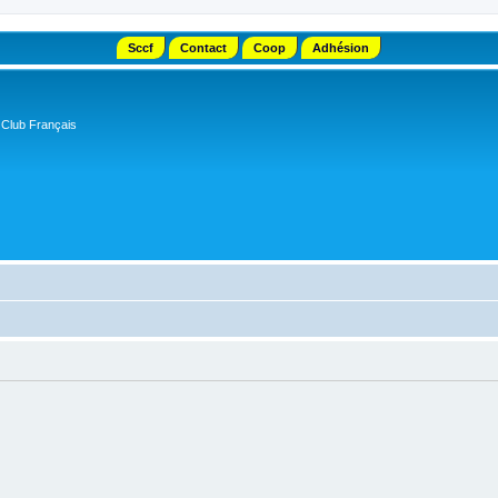
Sccf
Contact
Coop
Adhésion
 Club Français