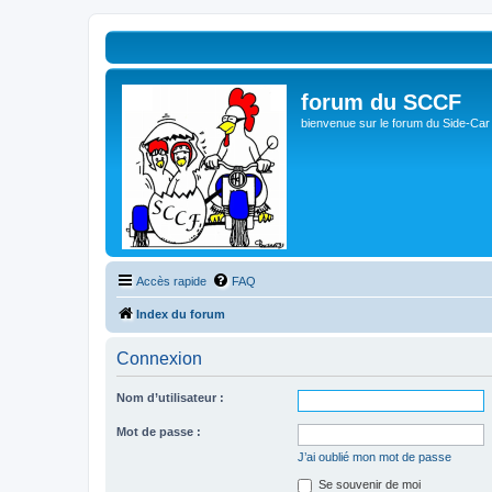
forum du SCCF
bienvenue sur le forum du Side-Car
Accès rapide
FAQ
Index du forum
Connexion
Nom d’utilisateur :
Mot de passe :
J’ai oublié mon mot de passe
Se souvenir de moi