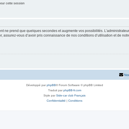
our cette session
ment ne prend que quelques secondes et augmente vos possibilités. L’administrate
 assurez-vous d’avoir pris connaissance de nos conditions d’utilisation et de notre 
Nou
Développé par
phpBB
® Forum Software © phpBB Limited
Traduit par
phpBB-fr.com
Style par
Side-car club Français
Confidentialité
|
Conditions