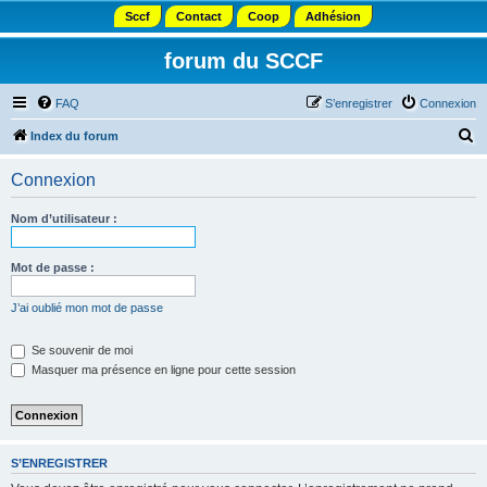
Sccf
Contact
Coop
Adhésion
forum du SCCF
FAQ
S’enregistrer
Connexion
R
Index du forum
e
Connexion
c
h
Nom d’utilisateur :
e
r
Mot de passe :
c
J’ai oublié mon mot de passe
h
e
Se souvenir de moi
Masquer ma présence en ligne pour cette session
r
S’ENREGISTRER