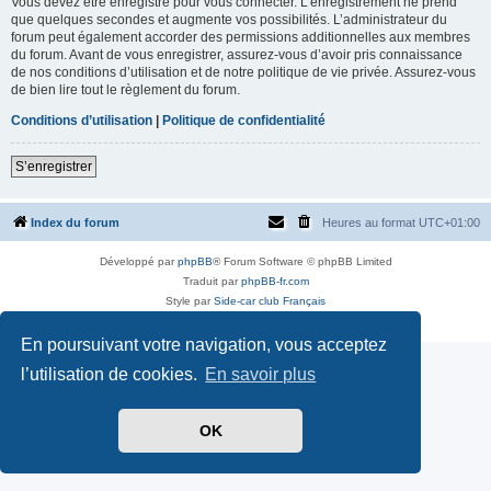
Vous devez être enregistré pour vous connecter. L’enregistrement ne prend
que quelques secondes et augmente vos possibilités. L’administrateur du
forum peut également accorder des permissions additionnelles aux membres
du forum. Avant de vous enregistrer, assurez-vous d’avoir pris connaissance
de nos conditions d’utilisation et de notre politique de vie privée. Assurez-vous
de bien lire tout le règlement du forum.
Conditions d’utilisation
|
Politique de confidentialité
S’enregistrer
Index du forum
Heures au format
UTC+01:00
Développé par
phpBB
® Forum Software © phpBB Limited
Traduit par
phpBB-fr.com
Style par
Side-car club Français
Confidentialité
|
Conditions
En poursuivant votre navigation, vous acceptez
l’utilisation de cookies.
En savoir plus
OK