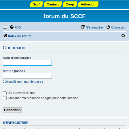
Sccf
Contact
Coop
Adhésion
forum du SCCF
FAQ
S’enregistrer
Connexion
R
Index du forum
e
Connexion
c
h
Nom d’utilisateur :
e
r
Mot de passe :
c
J’ai oublié mon mot de passe
h
e
Se souvenir de moi
Masquer ma présence en ligne pour cette session
r
S’ENREGISTRER