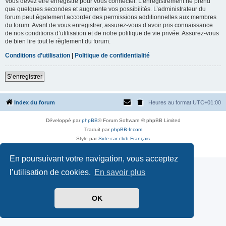
Vous devez être enregistré pour vous connecter. L’enregistrement ne prend
que quelques secondes et augmente vos possibilités. L’administrateur du
forum peut également accorder des permissions additionnelles aux membres
du forum. Avant de vous enregistrer, assurez-vous d’avoir pris connaissance
de nos conditions d’utilisation et de notre politique de vie privée. Assurez-vous
de bien lire tout le règlement du forum.
Conditions d’utilisation
|
Politique de confidentialité
S’enregistrer
Index du forum
Heures au format
UTC+01:00
Développé par
phpBB
® Forum Software © phpBB Limited
Traduit par
phpBB-fr.com
Style par
Side-car club Français
Confidentialité
|
Conditions
En poursuivant votre navigation, vous acceptez
l’utilisation de cookies.
En savoir plus
OK