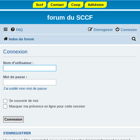
Sccf
Contact
Coop
Adhésion
forum du SCCF
FAQ
S’enregistrer
Connexion
R
Index du forum
e
Connexion
c
h
Nom d’utilisateur :
e
r
Mot de passe :
c
J’ai oublié mon mot de passe
h
e
Se souvenir de moi
Masquer ma présence en ligne pour cette session
r
S’ENREGISTRER