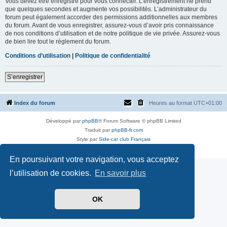
Vous devez être enregistré pour vous connecter. L’enregistrement ne prend
que quelques secondes et augmente vos possibilités. L’administrateur du
forum peut également accorder des permissions additionnelles aux membres
du forum. Avant de vous enregistrer, assurez-vous d’avoir pris connaissance
de nos conditions d’utilisation et de notre politique de vie privée. Assurez-vous
de bien lire tout le règlement du forum.
Conditions d’utilisation
|
Politique de confidentialité
S’enregistrer
Index du forum
Heures au format
UTC+01:00
Développé par
phpBB
® Forum Software © phpBB Limited
Traduit par
phpBB-fr.com
Style par
Side-car club Français
Confidentialité
|
Conditions
En poursuivant votre navigation, vous acceptez
l’utilisation de cookies.
En savoir plus
OK