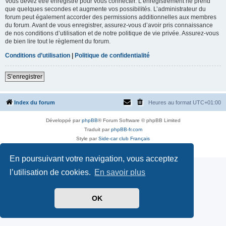
Vous devez être enregistré pour vous connecter. L’enregistrement ne prend
que quelques secondes et augmente vos possibilités. L’administrateur du
forum peut également accorder des permissions additionnelles aux membres
du forum. Avant de vous enregistrer, assurez-vous d’avoir pris connaissance
de nos conditions d’utilisation et de notre politique de vie privée. Assurez-vous
de bien lire tout le règlement du forum.
Conditions d’utilisation
|
Politique de confidentialité
S’enregistrer
Index du forum
Heures au format
UTC+01:00
Développé par
phpBB
® Forum Software © phpBB Limited
Traduit par
phpBB-fr.com
Style par
Side-car club Français
Confidentialité
|
Conditions
En poursuivant votre navigation, vous acceptez
l’utilisation de cookies.
En savoir plus
OK