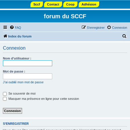
Sccf
Contact
Coop
Adhésion
forum du SCCF
FAQ
S’enregistrer
Connexion
R
Index du forum
e
Connexion
c
h
Nom d’utilisateur :
e
r
Mot de passe :
c
J’ai oublié mon mot de passe
h
e
Se souvenir de moi
Masquer ma présence en ligne pour cette session
r
S’ENREGISTRER