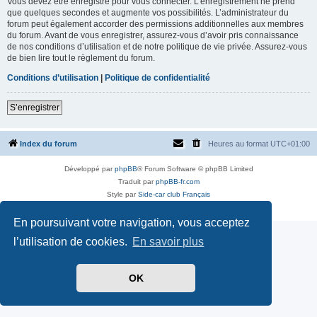
Vous devez être enregistré pour vous connecter. L’enregistrement ne prend
que quelques secondes et augmente vos possibilités. L’administrateur du
forum peut également accorder des permissions additionnelles aux membres
du forum. Avant de vous enregistrer, assurez-vous d’avoir pris connaissance
de nos conditions d’utilisation et de notre politique de vie privée. Assurez-vous
de bien lire tout le règlement du forum.
Conditions d’utilisation
|
Politique de confidentialité
S’enregistrer
Index du forum
Heures au format
UTC+01:00
Développé par
phpBB
® Forum Software © phpBB Limited
Traduit par
phpBB-fr.com
Style par
Side-car club Français
Confidentialité
|
Conditions
En poursuivant votre navigation, vous acceptez
l’utilisation de cookies.
En savoir plus
OK