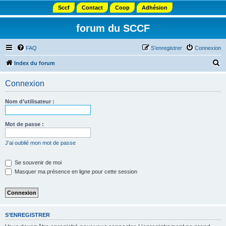
Sccf
Contact
Coop
Adhésion
forum du SCCF
FAQ
S’enregistrer
Connexion
R
Index du forum
e
Connexion
c
h
Nom d’utilisateur :
e
r
Mot de passe :
c
J’ai oublié mon mot de passe
h
e
Se souvenir de moi
Masquer ma présence en ligne pour cette session
r
S’ENREGISTRER