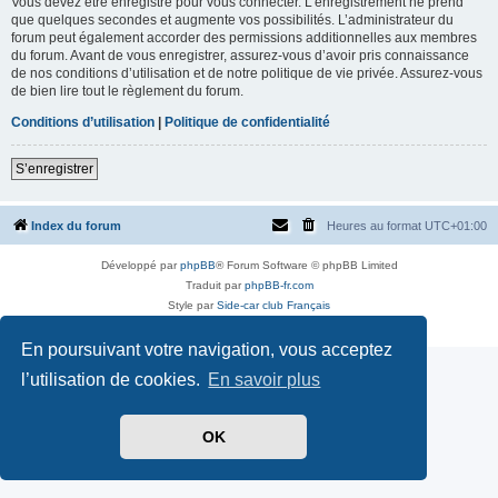
Vous devez être enregistré pour vous connecter. L’enregistrement ne prend
que quelques secondes et augmente vos possibilités. L’administrateur du
forum peut également accorder des permissions additionnelles aux membres
du forum. Avant de vous enregistrer, assurez-vous d’avoir pris connaissance
de nos conditions d’utilisation et de notre politique de vie privée. Assurez-vous
de bien lire tout le règlement du forum.
Conditions d’utilisation
|
Politique de confidentialité
S’enregistrer
Index du forum
Heures au format
UTC+01:00
Développé par
phpBB
® Forum Software © phpBB Limited
Traduit par
phpBB-fr.com
Style par
Side-car club Français
Confidentialité
|
Conditions
En poursuivant votre navigation, vous acceptez
l’utilisation de cookies.
En savoir plus
OK