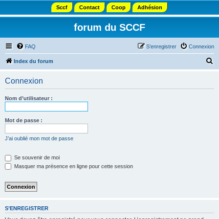
Sccf
Contact
Coop
Adhésion
forum du SCCF
FAQ
S’enregistrer
Connexion
R
Index du forum
e
Connexion
c
h
Nom d’utilisateur :
e
r
Mot de passe :
c
J’ai oublié mon mot de passe
h
e
Se souvenir de moi
Masquer ma présence en ligne pour cette session
r
S’ENREGISTRER