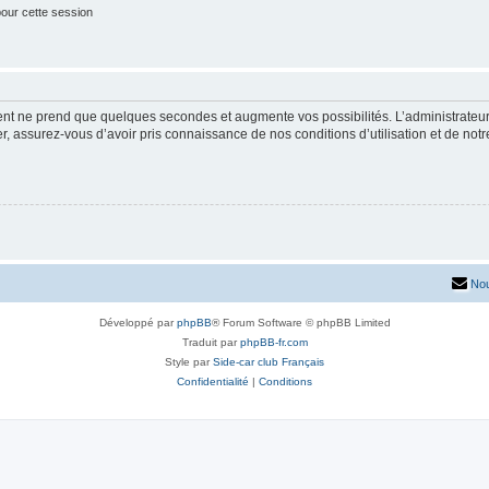
our cette session
ment ne prend que quelques secondes et augmente vos possibilités. L’administrate
 assurez-vous d’avoir pris connaissance de nos conditions d’utilisation et de notre 
Nou
Développé par
phpBB
® Forum Software © phpBB Limited
Traduit par
phpBB-fr.com
Style par
Side-car club Français
Confidentialité
|
Conditions