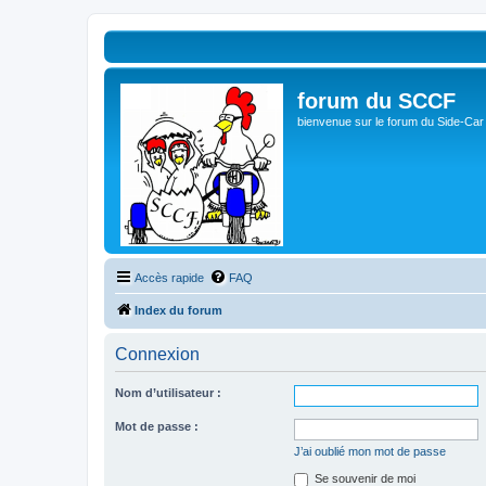
forum du SCCF
bienvenue sur le forum du Side-Car
Accès rapide
FAQ
Index du forum
Connexion
Nom d’utilisateur :
Mot de passe :
J’ai oublié mon mot de passe
Se souvenir de moi