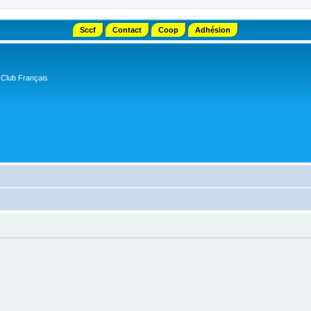
Sccf
Contact
Coop
Adhésion
 Club Français