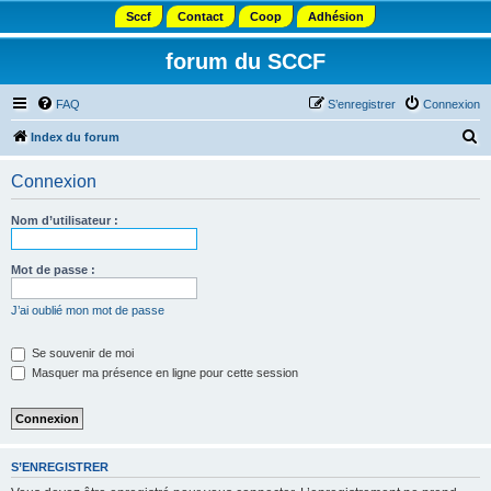
Sccf
Contact
Coop
Adhésion
forum du SCCF
FAQ
S’enregistrer
Connexion
R
Index du forum
e
Connexion
c
h
Nom d’utilisateur :
e
r
Mot de passe :
c
J’ai oublié mon mot de passe
h
e
Se souvenir de moi
Masquer ma présence en ligne pour cette session
r
S’ENREGISTRER