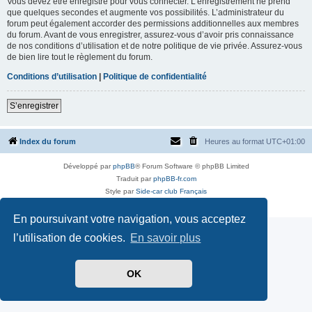
Vous devez être enregistré pour vous connecter. L’enregistrement ne prend
que quelques secondes et augmente vos possibilités. L’administrateur du
forum peut également accorder des permissions additionnelles aux membres
du forum. Avant de vous enregistrer, assurez-vous d’avoir pris connaissance
de nos conditions d’utilisation et de notre politique de vie privée. Assurez-vous
de bien lire tout le règlement du forum.
Conditions d’utilisation
|
Politique de confidentialité
S’enregistrer
Index du forum
Heures au format
UTC+01:00
Développé par
phpBB
® Forum Software © phpBB Limited
Traduit par
phpBB-fr.com
Style par
Side-car club Français
Confidentialité
|
Conditions
En poursuivant votre navigation, vous acceptez
l’utilisation de cookies.
En savoir plus
OK