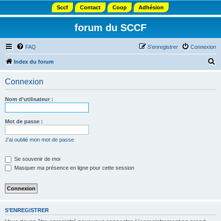
Sccf
Contact
Coop
Adhésion
forum du SCCF
FAQ
S’enregistrer
Connexion
R
Index du forum
e
Connexion
c
h
Nom d’utilisateur :
e
r
Mot de passe :
c
J’ai oublié mon mot de passe
h
e
Se souvenir de moi
Masquer ma présence en ligne pour cette session
r
S’ENREGISTRER