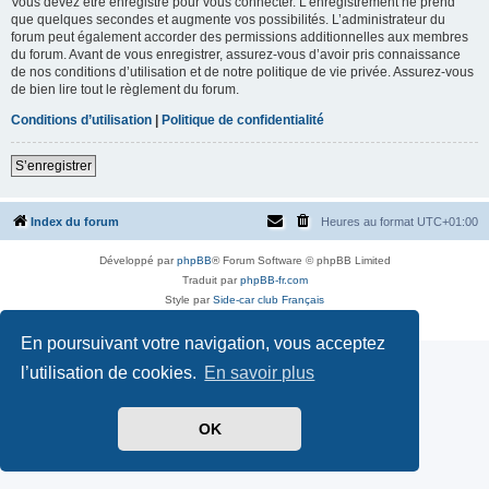
Vous devez être enregistré pour vous connecter. L’enregistrement ne prend
que quelques secondes et augmente vos possibilités. L’administrateur du
forum peut également accorder des permissions additionnelles aux membres
du forum. Avant de vous enregistrer, assurez-vous d’avoir pris connaissance
de nos conditions d’utilisation et de notre politique de vie privée. Assurez-vous
de bien lire tout le règlement du forum.
Conditions d’utilisation
|
Politique de confidentialité
S’enregistrer
Index du forum
Heures au format
UTC+01:00
Développé par
phpBB
® Forum Software © phpBB Limited
Traduit par
phpBB-fr.com
Style par
Side-car club Français
Confidentialité
|
Conditions
En poursuivant votre navigation, vous acceptez
l’utilisation de cookies.
En savoir plus
OK