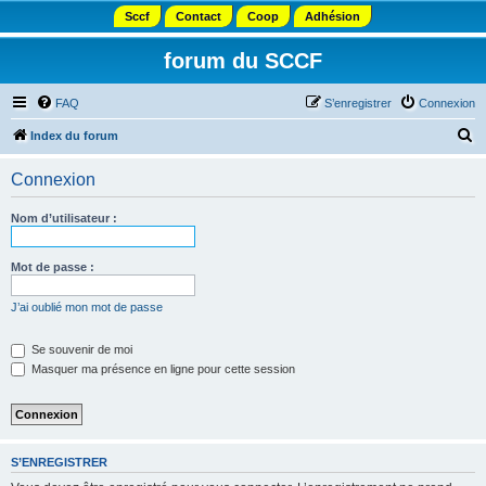
Sccf
Contact
Coop
Adhésion
forum du SCCF
FAQ
S’enregistrer
Connexion
R
Index du forum
e
Connexion
c
h
Nom d’utilisateur :
e
r
Mot de passe :
c
J’ai oublié mon mot de passe
h
e
Se souvenir de moi
Masquer ma présence en ligne pour cette session
r
S’ENREGISTRER