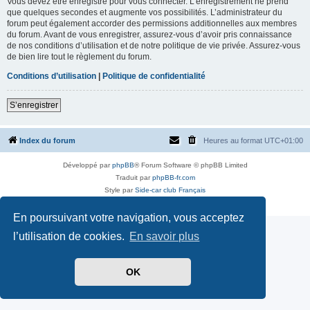
Vous devez être enregistré pour vous connecter. L’enregistrement ne prend
que quelques secondes et augmente vos possibilités. L’administrateur du
forum peut également accorder des permissions additionnelles aux membres
du forum. Avant de vous enregistrer, assurez-vous d’avoir pris connaissance
de nos conditions d’utilisation et de notre politique de vie privée. Assurez-vous
de bien lire tout le règlement du forum.
Conditions d’utilisation
|
Politique de confidentialité
S’enregistrer
Index du forum
Heures au format
UTC+01:00
Développé par
phpBB
® Forum Software © phpBB Limited
Traduit par
phpBB-fr.com
Style par
Side-car club Français
Confidentialité
|
Conditions
En poursuivant votre navigation, vous acceptez
l’utilisation de cookies.
En savoir plus
OK