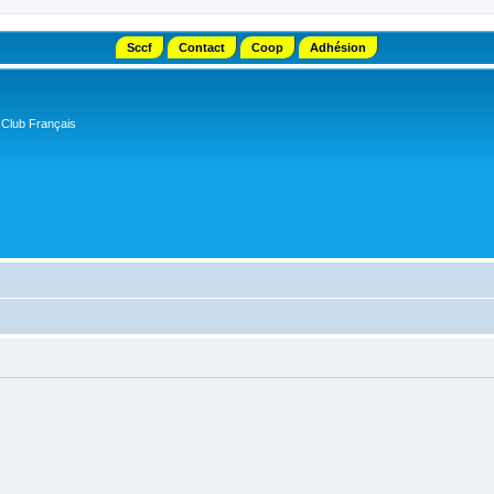
Sccf
Contact
Coop
Adhésion
 Club Français