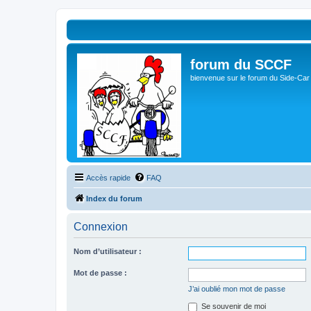
forum du SCCF
bienvenue sur le forum du Side-Car
Accès rapide
FAQ
Index du forum
Connexion
Nom d’utilisateur :
Mot de passe :
J’ai oublié mon mot de passe
Se souvenir de moi