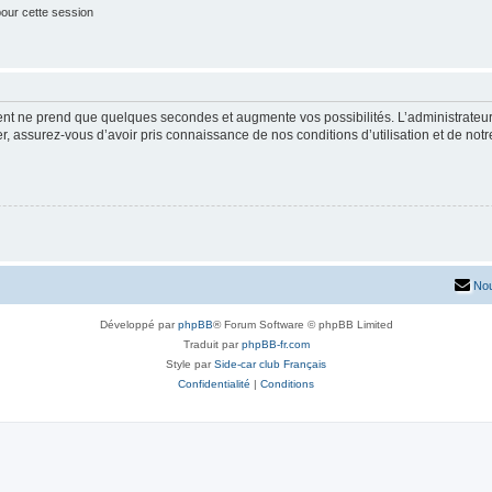
our cette session
ment ne prend que quelques secondes et augmente vos possibilités. L’administrate
 assurez-vous d’avoir pris connaissance de nos conditions d’utilisation et de notre 
Nou
Développé par
phpBB
® Forum Software © phpBB Limited
Traduit par
phpBB-fr.com
Style par
Side-car club Français
Confidentialité
|
Conditions