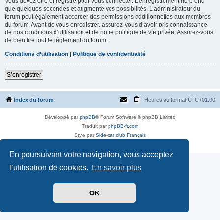
Vous devez être enregistré pour vous connecter. L’enregistrement ne prend
que quelques secondes et augmente vos possibilités. L’administrateur du
forum peut également accorder des permissions additionnelles aux membres
du forum. Avant de vous enregistrer, assurez-vous d’avoir pris connaissance
de nos conditions d’utilisation et de notre politique de vie privée. Assurez-vous
de bien lire tout le règlement du forum.
Conditions d’utilisation
|
Politique de confidentialité
S’enregistrer
Index du forum
Heures au format
UTC+01:00
Développé par
phpBB
® Forum Software © phpBB Limited
Traduit par
phpBB-fr.com
Style par
Side-car club Français
Confidentialité
|
Conditions
En poursuivant votre navigation, vous acceptez
l’utilisation de cookies.
En savoir plus
OK