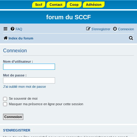
Sccf
Contact
Coop
Adhésion
forum du SCCF
FAQ
S’enregistrer
Connexion
R
Index du forum
e
Connexion
c
h
Nom d’utilisateur :
e
r
Mot de passe :
c
J’ai oublié mon mot de passe
h
e
Se souvenir de moi
Masquer ma présence en ligne pour cette session
r
S’ENREGISTRER