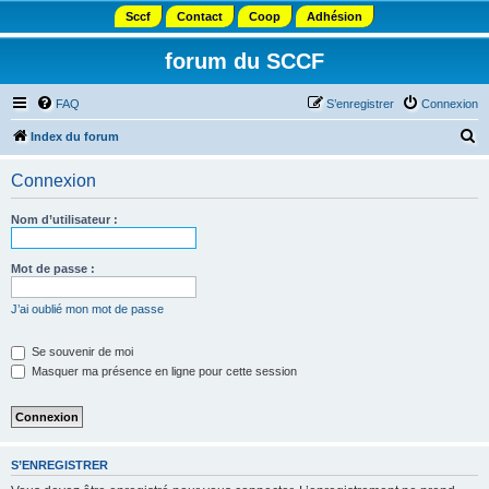
Sccf
Contact
Coop
Adhésion
forum du SCCF
FAQ
S’enregistrer
Connexion
R
Index du forum
e
Connexion
c
h
Nom d’utilisateur :
e
r
Mot de passe :
c
J’ai oublié mon mot de passe
h
e
Se souvenir de moi
Masquer ma présence en ligne pour cette session
r
S’ENREGISTRER