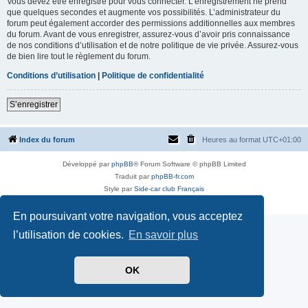
Vous devez être enregistré pour vous connecter. L’enregistrement ne prend
que quelques secondes et augmente vos possibilités. L’administrateur du
forum peut également accorder des permissions additionnelles aux membres
du forum. Avant de vous enregistrer, assurez-vous d’avoir pris connaissance
de nos conditions d’utilisation et de notre politique de vie privée. Assurez-vous
de bien lire tout le règlement du forum.
Conditions d’utilisation
|
Politique de confidentialité
S’enregistrer
Index du forum
Heures au format
UTC+01:00
Développé par
phpBB
® Forum Software © phpBB Limited
Traduit par
phpBB-fr.com
Style par
Side-car club Français
Confidentialité
|
Conditions
En poursuivant votre navigation, vous acceptez
l’utilisation de cookies.
En savoir plus
OK