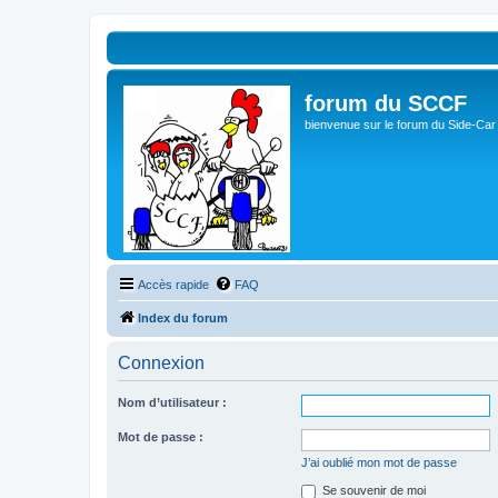
forum du SCCF
bienvenue sur le forum du Side-Car
Accès rapide
FAQ
Index du forum
Connexion
Nom d’utilisateur :
Mot de passe :
J’ai oublié mon mot de passe
Se souvenir de moi