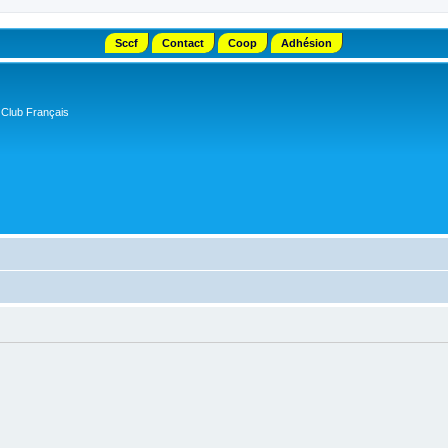
Sccf
Contact
Coop
Adhésion
 Club Français