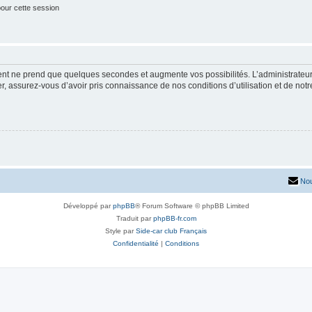
our cette session
ment ne prend que quelques secondes et augmente vos possibilités. L’administrate
 assurez-vous d’avoir pris connaissance de nos conditions d’utilisation et de notre 
Nou
Développé par
phpBB
® Forum Software © phpBB Limited
Traduit par
phpBB-fr.com
Style par
Side-car club Français
Confidentialité
|
Conditions