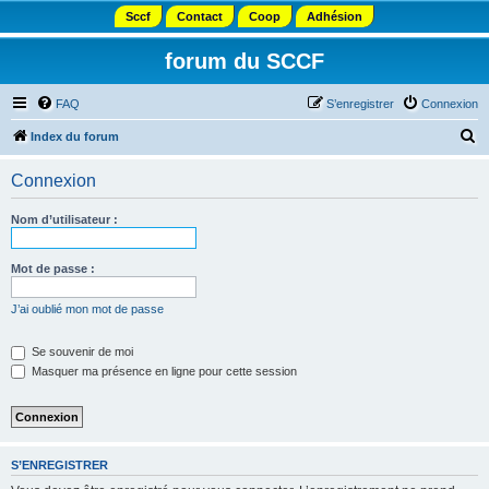
Sccf
Contact
Coop
Adhésion
forum du SCCF
FAQ
S’enregistrer
Connexion
R
Index du forum
e
Connexion
c
h
Nom d’utilisateur :
e
r
Mot de passe :
c
J’ai oublié mon mot de passe
h
e
Se souvenir de moi
Masquer ma présence en ligne pour cette session
r
S’ENREGISTRER