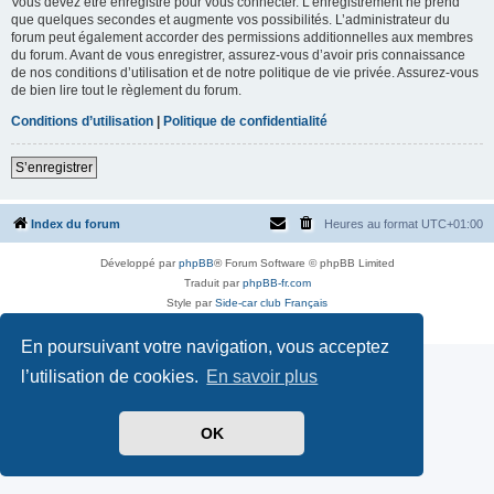
Vous devez être enregistré pour vous connecter. L’enregistrement ne prend
que quelques secondes et augmente vos possibilités. L’administrateur du
forum peut également accorder des permissions additionnelles aux membres
du forum. Avant de vous enregistrer, assurez-vous d’avoir pris connaissance
de nos conditions d’utilisation et de notre politique de vie privée. Assurez-vous
de bien lire tout le règlement du forum.
Conditions d’utilisation
|
Politique de confidentialité
S’enregistrer
Index du forum
Heures au format
UTC+01:00
Développé par
phpBB
® Forum Software © phpBB Limited
Traduit par
phpBB-fr.com
Style par
Side-car club Français
Confidentialité
|
Conditions
En poursuivant votre navigation, vous acceptez
l’utilisation de cookies.
En savoir plus
OK