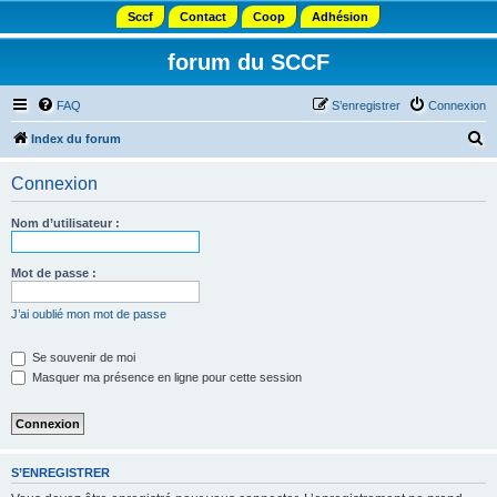
Sccf
Contact
Coop
Adhésion
forum du SCCF
FAQ
S’enregistrer
Connexion
R
Index du forum
e
Connexion
c
h
Nom d’utilisateur :
e
r
Mot de passe :
c
J’ai oublié mon mot de passe
h
e
Se souvenir de moi
Masquer ma présence en ligne pour cette session
r
S’ENREGISTRER