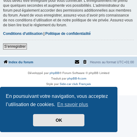
Vous devez être enregistré pour vous connecter. L’enregistrement ne prend
que quelques secondes et augmente vos possibilités. L’administrateur du
forum peut également accorder des permissions additionnelles aux membres
du forum. Avant de vous enregistrer, assurez-vous d’avoir pris connaissance
de nos conditions d’utilisation et de notre politique de vie privée. Assurez-vous
de bien lire tout le règlement du forum.
Conditions d’utilisation
|
Politique de confidentialité
S’enregistrer
Index du forum
Heures au format
UTC+01:00
Développé par
phpBB
® Forum Software © phpBB Limited
Traduit par
phpBB-fr.com
Style par
Side-car club Français
Confidentialité
|
Conditions
En poursuivant votre navigation, vous acceptez
l’utilisation de cookies.
En savoir plus
OK