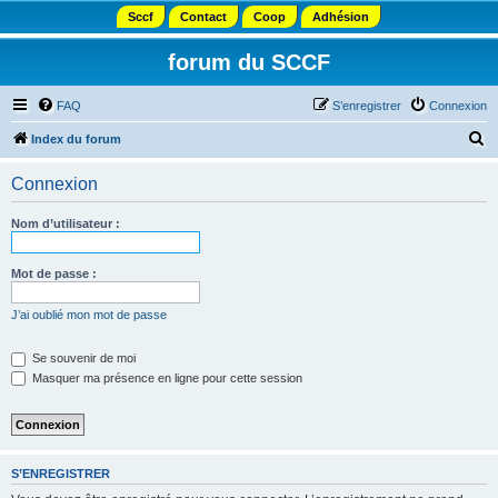
Sccf
Contact
Coop
Adhésion
forum du SCCF
FAQ
S’enregistrer
Connexion
R
Index du forum
e
Connexion
c
h
Nom d’utilisateur :
e
r
Mot de passe :
c
J’ai oublié mon mot de passe
h
e
Se souvenir de moi
Masquer ma présence en ligne pour cette session
r
S’ENREGISTRER