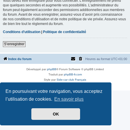
Vous devez être enregistré pour vous connecter. L’enregistrement ne prend
que quelques secondes et augmente vos possibilités. L’administrateur du
forum peut également accorder des permissions additionnelles aux membres
du forum. Avant de vous enregistrer, assurez-vous d’avoir pris connaissance
de nos conditions d’utilisation et de notre politique de vie privée. Assurez-vous
de bien lire tout le règlement du forum.
Conditions d’utilisation
|
Politique de confidentialité
S’enregistrer
Index du forum
Heures au format
UTC+01:00
Développé par
phpBB
® Forum Software © phpBB Limited
Traduit par
phpBB-fr.com
Style par
Side-car club Français
Confidentialité
|
Conditions
En poursuivant votre navigation, vous acceptez
l’utilisation de cookies.
En savoir plus
OK