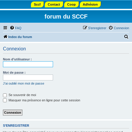
Sccf
Contact
Coop
Adhésion
forum du SCCF
FAQ
S’enregistrer
Connexion
R
Index du forum
e
Connexion
c
h
Nom d’utilisateur :
e
r
Mot de passe :
c
J’ai oublié mon mot de passe
h
e
Se souvenir de moi
Masquer ma présence en ligne pour cette session
r
S’ENREGISTRER