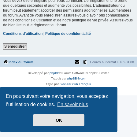
Vous devez être enregistré pour vous connecter. L’enregistrement ne prend
que quelques secondes et augmente vos possibilités. L’administrateur du
forum peut également accorder des permissions additionnelles aux membres
du forum. Avant de vous enregistrer, assurez-vous d’avoir pris connaissance
de nos conditions d’utilisation et de notre politique de vie privée. Assurez-vous
de bien lire tout le règlement du forum.
Conditions d’utilisation
|
Politique de confidentialité
S’enregistrer
Index du forum
Heures au format
UTC+01:00
Développé par
phpBB
® Forum Software © phpBB Limited
Traduit par
phpBB-fr.com
Style par
Side-car club Français
Confidentialité
|
Conditions
En poursuivant votre navigation, vous acceptez
l’utilisation de cookies.
En savoir plus
OK