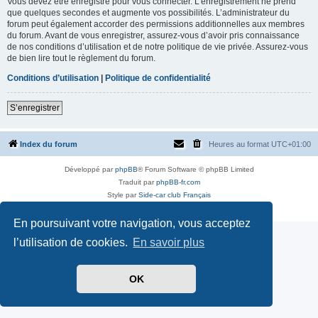
Vous devez être enregistré pour vous connecter. L’enregistrement ne prend
que quelques secondes et augmente vos possibilités. L’administrateur du
forum peut également accorder des permissions additionnelles aux membres
du forum. Avant de vous enregistrer, assurez-vous d’avoir pris connaissance
de nos conditions d’utilisation et de notre politique de vie privée. Assurez-vous
de bien lire tout le règlement du forum.
Conditions d’utilisation
|
Politique de confidentialité
S’enregistrer
Index du forum
Heures au format
UTC+01:00
Développé par
phpBB
® Forum Software © phpBB Limited
Traduit par
phpBB-fr.com
Style par
Side-car club Français
Confidentialité
|
Conditions
En poursuivant votre navigation, vous acceptez
l’utilisation de cookies.
En savoir plus
OK