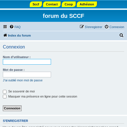
Sccf
Contact
Coop
Adhésion
forum du SCCF
FAQ
S’enregistrer
Connexion
R
Index du forum
e
Connexion
c
h
Nom d’utilisateur :
e
r
Mot de passe :
c
J’ai oublié mon mot de passe
h
e
Se souvenir de moi
Masquer ma présence en ligne pour cette session
r
S’ENREGISTRER