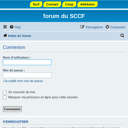
Sccf
Contact
Coop
Adhésion
forum du SCCF
FAQ
S’enregistrer
Connexion
R
Index du forum
e
Connexion
c
h
Nom d’utilisateur :
e
r
Mot de passe :
c
J’ai oublié mon mot de passe
h
e
Se souvenir de moi
Masquer ma présence en ligne pour cette session
r
S’ENREGISTRER