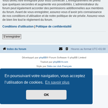
Vous devez être enregistré pour vous connecter. L’enregistrement ne prend
que quelques secondes et augmente vos possibilités. L’administrateur du
forum peut également accorder des permissions additionnelles aux membres
du forum. Avant de vous enregistrer, assurez-vous d’avoir pris connaissance
de nos conditions d’utilisation et de notre politique de vie privée. Assurez-vous
de bien lire tout le règlement du forum.
Conditions d’utilisation
|
Politique de confidentialité
S’enregistrer
Index du forum
Heures au format
UTC+01:00
Développé par
phpBB
® Forum Software © phpBB Limited
Traduit par
phpBB-fr.com
Style par
Side-car club Français
Confidentialité
|
Conditions
En poursuivant votre navigation, vous acceptez
l’utilisation de cookies.
En savoir plus
OK