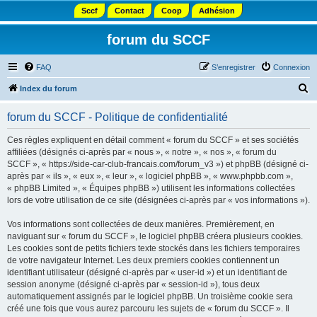
Sccf
Contact
Coop
Adhésion
forum du SCCF
FAQ
S’enregistrer
Connexion
R
Index du forum
e
forum du SCCF - Politique de confidentialité
c
h
Ces règles expliquent en détail comment « forum du SCCF » et ses sociétés
affiliées (désignés ci-après par « nous », « notre », « nos », « forum du
e
SCCF », « https://side-car-club-francais.com/forum_v3 ») et phpBB (désigné ci-
r
après par « ils », « eux », « leur », « logiciel phpBB », « www.phpbb.com »,
« phpBB Limited », « Équipes phpBB ») utilisent les informations collectées
c
lors de votre utilisation de ce site (désignées ci-après par « vos informations »).
h
Vos informations sont collectées de deux manières. Premièrement, en
e
naviguant sur « forum du SCCF », le logiciel phpBB créera plusieurs cookies.
r
Les cookies sont de petits fichiers texte stockés dans les fichiers temporaires
de votre navigateur Internet. Les deux premiers cookies contiennent un
identifiant utilisateur (désigné ci-après par « user-id ») et un identifiant de
session anonyme (désigné ci-après par « session-id »), tous deux
automatiquement assignés par le logiciel phpBB. Un troisième cookie sera
créé une fois que vous aurez parcouru les sujets de « forum du SCCF ». Il