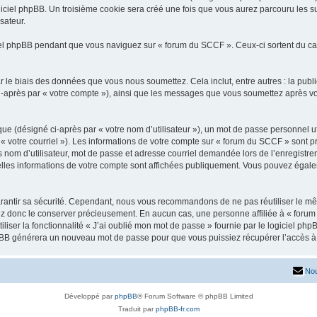
iciel phpBB. Un troisième cookie sera créé une fois que vous aurez parcouru les su
sateur.
l phpBB pendant que vous naviguez sur « forum du SCCF ». Ceux-ci sortent du ca
 le biais des données que vous nous soumettez. Cela inclut, entre autres : la publ
 ci-après par « votre compte »), ainsi que les messages que vous soumettez après 
ue (désigné ci-après par « votre nom d’utilisateur »), un mot de passe personnel ut
 « votre courriel »). Les informations de votre compte sur « forum du SCCF » sont p
nom d’utilisateur, mot de passe et adresse courriel demandée lors de l’enregistremen
lles informations de votre compte sont affichées publiquement. Vous pouvez égalem
rantir sa sécurité. Cependant, nous vous recommandons de ne pas réutiliser le mêm
ez donc le conserver précieusement. En aucun cas, une personne affiliée à « forum
iliser la fonctionnalité « J’ai oublié mon mot de passe » fournie par le logiciel
l phpBB générera un nouveau mot de passe pour que vous puissiez récupérer l’accès à
Nou
Développé par
phpBB
® Forum Software © phpBB Limited
Traduit par
phpBB-fr.com