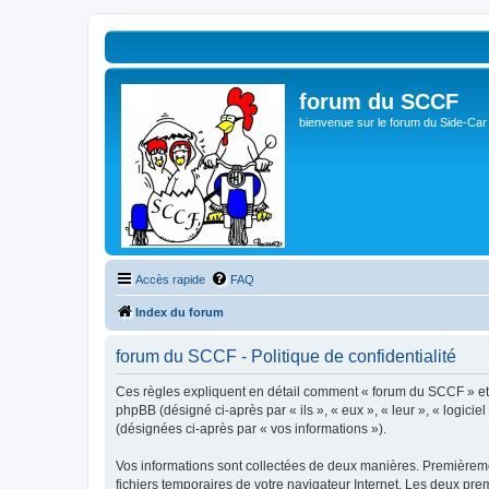
forum du SCCF
bienvenue sur le forum du Side-Car
Accès rapide
FAQ
Index du forum
forum du SCCF - Politique de confidentialité
Ces règles expliquent en détail comment « forum du SCCF » et se
phpBB (désigné ci-après par « ils », « eux », « leur », « logici
(désignées ci-après par « vos informations »).
Vos informations sont collectées de deux manières. Premièremen
fichiers temporaires de votre navigateur Internet. Les deux prem