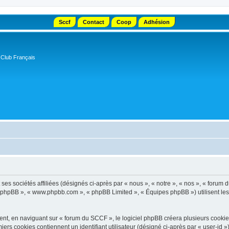
Sccf
Contact
Coop
Adhésion
 Club Français
s sociétés affiliées (désignés ci-après par « nous », « notre », « nos », « forum d
el phpBB », « www.phpbb.com », « phpBB Limited », « Équipes phpBB ») utilisent les i
t, en naviguant sur « forum du SCCF », le logiciel phpBB créera plusieurs cookies. 
iers cookies contiennent un identifiant utilisateur (désigné ci-après par « user-id 