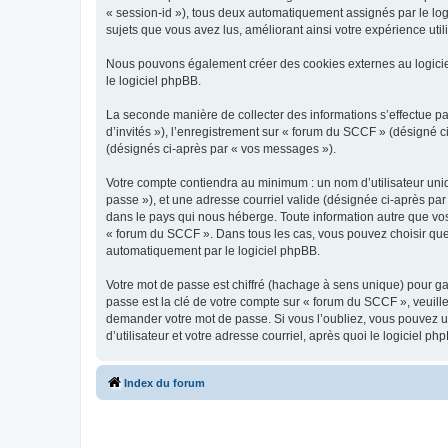
« session-id »), tous deux automatiquement assignés par le log
sujets que vous avez lus, améliorant ainsi votre expérience utili
Nous pouvons également créer des cookies externes au logicie
le logiciel phpBB.
La seconde manière de collecter des informations s’effectue par
d’invités »), l’enregistrement sur « forum du SCCF » (désigné
(désignés ci-après par « vos messages »).
Votre compte contiendra au minimum : un nom d’utilisateur uniq
passe »), et une adresse courriel valide (désignée ci-après par
dans le pays qui nous héberge. Toute information autre que vos 
« forum du SCCF ». Dans tous les cas, vous pouvez choisir que
automatiquement par le logiciel phpBB.
Votre mot de passe est chiffré (hachage à sens unique) pour ga
passe est la clé de votre compte sur « forum du SCCF », veuill
demander votre mot de passe. Si vous l’oubliez, vous pouvez ut
d’utilisateur et votre adresse courriel, après quoi le logicie
Index du forum