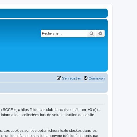
Rechercher
Recherche avancé
S’enregistrer
Connexion
u SCCF », « https://side-car-club-francais.com/forum_v3 ») et
nformations collectées lors de votre utilisation de ce site
Les cookies sont de petits fichiers texte stockés dans les
») et un identifiant de session anonyme (désigné ci-après par