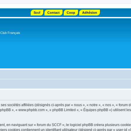
Sccf
Contact
Coop
Adhésion
 Club Français
s sociétés affiliées (désignés ci-après par « nous », « notre », « nos », « forum d
el phpBB », « www.phpbb.com », « phpBB Limited », « Équipes phpBB ») utilisent les i
t, en naviguant sur « forum du SCCF », le logiciel phpBB créera plusieurs cookies. 
iers cookies contiennent un identifiant utilisateur (désigné ci-après par « user-id 