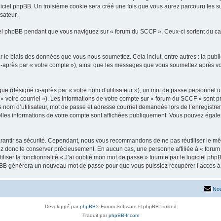
iciel phpBB. Un troisième cookie sera créé une fois que vous aurez parcouru les su
sateur.
l phpBB pendant que vous naviguez sur « forum du SCCF ». Ceux-ci sortent du ca
 le biais des données que vous nous soumettez. Cela inclut, entre autres : la publ
 ci-après par « votre compte »), ainsi que les messages que vous soumettez après 
ue (désigné ci-après par « votre nom d’utilisateur »), un mot de passe personnel ut
 « votre courriel »). Les informations de votre compte sur « forum du SCCF » sont p
nom d’utilisateur, mot de passe et adresse courriel demandée lors de l’enregistremen
lles informations de votre compte sont affichées publiquement. Vous pouvez égalem
rantir sa sécurité. Cependant, nous vous recommandons de ne pas réutiliser le mêm
ez donc le conserver précieusement. En aucun cas, une personne affiliée à « forum
iliser la fonctionnalité « J’ai oublié mon mot de passe » fournie par le logiciel
l phpBB générera un nouveau mot de passe pour que vous puissiez récupérer l’accès à
Nou
Développé par
phpBB
® Forum Software © phpBB Limited
Traduit par
phpBB-fr.com