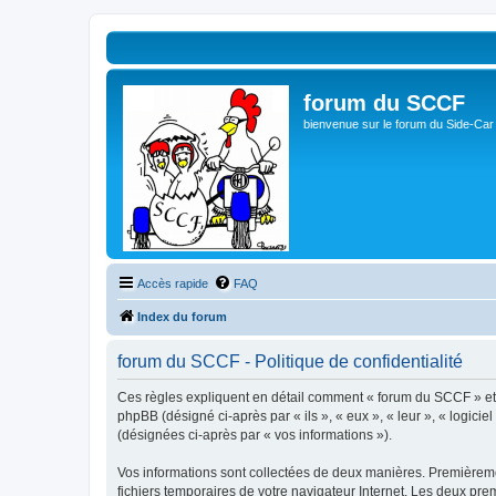
forum du SCCF
bienvenue sur le forum du Side-Car
Accès rapide
FAQ
Index du forum
forum du SCCF - Politique de confidentialité
Ces règles expliquent en détail comment « forum du SCCF » et se
phpBB (désigné ci-après par « ils », « eux », « leur », « logici
(désignées ci-après par « vos informations »).
Vos informations sont collectées de deux manières. Premièremen
fichiers temporaires de votre navigateur Internet. Les deux prem