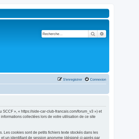
Rechercher
Recherche avancé
S’enregistrer
Connexion
u SCCF », « https://side-car-club-francais.com/forum_v3 ») et
nformations collectées lors de votre utilisation de ce site
Les cookies sont de petits fichiers texte stockés dans les
») et un identifiant de session anonyme (désigné ci-après par