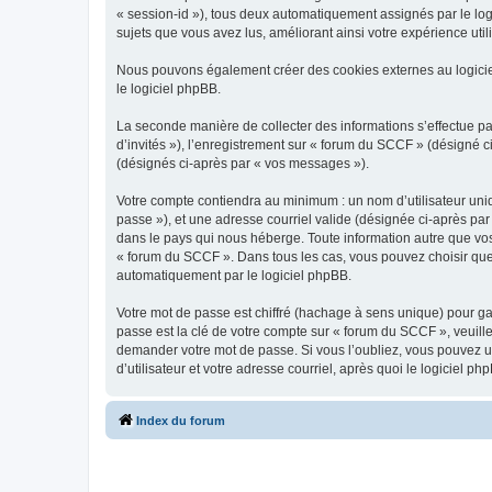
« session-id »), tous deux automatiquement assignés par le log
sujets que vous avez lus, améliorant ainsi votre expérience utili
Nous pouvons également créer des cookies externes au logicie
le logiciel phpBB.
La seconde manière de collecter des informations s’effectue par
d’invités »), l’enregistrement sur « forum du SCCF » (désigné
(désignés ci-après par « vos messages »).
Votre compte contiendra au minimum : un nom d’utilisateur uniq
passe »), et une adresse courriel valide (désignée ci-après par
dans le pays qui nous héberge. Toute information autre que vos 
« forum du SCCF ». Dans tous les cas, vous pouvez choisir que
automatiquement par le logiciel phpBB.
Votre mot de passe est chiffré (hachage à sens unique) pour ga
passe est la clé de votre compte sur « forum du SCCF », veuill
demander votre mot de passe. Si vous l’oubliez, vous pouvez ut
d’utilisateur et votre adresse courriel, après quoi le logicie
Index du forum