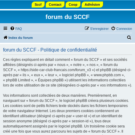
Sccf
Contact
Coop
Adhésion
forum du SCCF
FAQ
S’enregistrer
Connexion
R
Index du forum
e
forum du SCCF - Politique de confidentialité
c
h
Ces règles expliquent en détail comment « forum du SCCF » et ses sociétés
affiliées (désignés ci-après par « nous », « notre », « nos », « forum du
e
SCCF », « https://side-car-club-francais.com/forum_v3 ») et phpBB (désigné ci-
r
après par « ils », « eux », « leur », « logiciel phpBB », « www.phpbb.com »,
« phpBB Limited », « Équipes phpBB ») utilisent les informations collectées
c
lors de votre utilisation de ce site (désignées ci-après par « vos informations »).
h
Vos informations sont collectées de deux manières. Premièrement, en
e
naviguant sur « forum du SCCF », le logiciel phpBB créera plusieurs cookies.
r
Les cookies sont de petits fichiers texte stockés dans les fichiers temporaires
de votre navigateur Internet. Les deux premiers cookies contiennent un
identifiant utilisateur (désigné ci-après par « user-id ») et un identifiant de
session anonyme (désigné ci-après par « session-id »), tous deux
automatiquement assignés par le logiciel phpBB. Un troisième cookie sera
créé une fois que vous aurez parcouru les sujets de « forum du SCCF ». Il